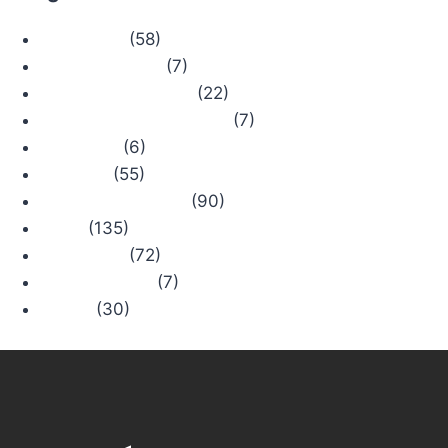
(58)
Actualidad
(7)
Bosque Chiruca
(22)
Camino de Santiago
(7)
Comercios con Historia
(6)
Concursos
(55)
Consejos
(90)
Productos Chiruca
(135)
Rutas
(72)
Senderismo
(7)
Trail Running
(30)
Viajes