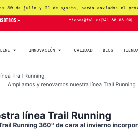
as 30 de julio y 21 de agosto, serán enviados el pró
OSOTROS »
tienda@fal.es
|
941 38 08 00
|
LINE
INNOVACIÓN
CALIDAD
BLOG
TIEND
ínea Trail Running
ra línea Trail Running
Trail Running
360º de cara al invierno incorpo