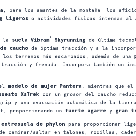
a
, para los amantes de la montaña, los afic
g ligeros
o actividades físicas intensas al 
®
n la
suela Vibram
Skyrunning
de última tecnol
de caucho
de óptima tracción y a la incorpo
 los terrenos más escarpados, además de una
p
tracción y frenada. Incorpora también un ins
 el
modelo de mujer Pantera
, mientras que el
puesto XsTrek
con un grosor del caucho reduci
grip y una evacuación automática de la tierr
t, proporcionando un
fuerte agarre
y
gran t
a
entresuela de phylon
para proporcionar lige
de caminar/saltar en talones, rodillas, cade