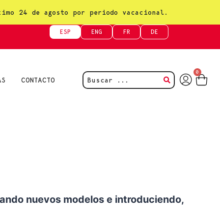
ximo 24 de agosto por periodo vacacional.
ESP
ENG
FR
DE
0
AS
CONTACTO
rando nuevos modelos e introduciendo,