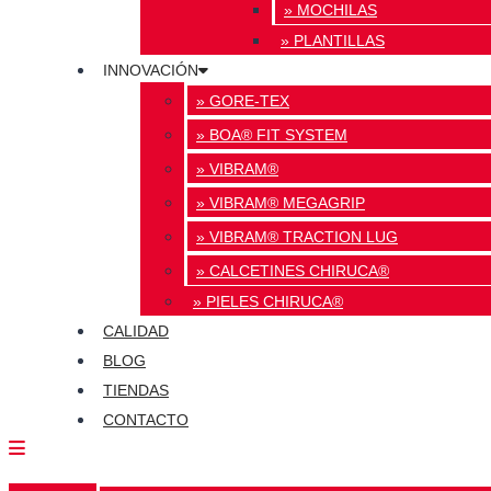
» MOCHILAS
» PLANTILLAS
INNOVACIÓN
» GORE-TEX
» BOA® FIT SYSTEM
» VIBRAM®
» VIBRAM® MEGAGRIP
» VIBRAM® TRACTION LUG
» CALCETINES CHIRUCA®
» PIELES CHIRUCA®
CALIDAD
BLOG
TIENDAS
CONTACTO