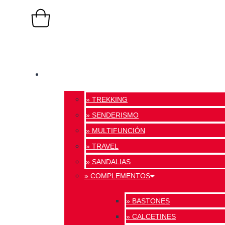
0,00
€
0
Carrito
TIENDA ONLINE
» TREKKING
» SENDERISMO
» MULTIFUNCIÓN
» TRAVEL
» SANDALIAS
» COMPLEMENTOS
» BASTONES
» CALCETINES