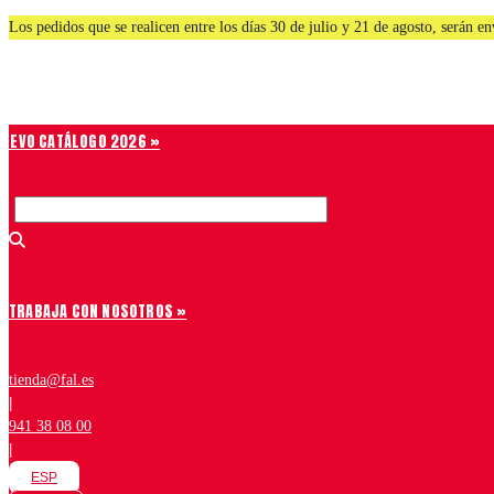
Saltar
Los pedidos que se realicen entre los días 30 de julio y 21 de agosto, serán 
al
contenido
Chiruca
NUEVO CATÁLOGO 2026 »
TRABAJA CON NOSOTROS »
tienda@fal.es
|
941 38 08 00
|
ESP