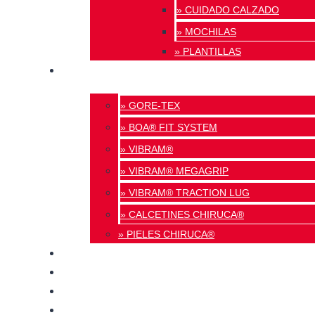
» CUIDADO CALZADO
» MOCHILAS
» PLANTILLAS
INNOVACIÓN
» GORE-TEX
» BOA® FIT SYSTEM
» VIBRAM®
» VIBRAM® MEGAGRIP
» VIBRAM® TRACTION LUG
» CALCETINES CHIRUCA®
» PIELES CHIRUCA®
CALIDAD
BLOG
TIENDAS
CONTACTO