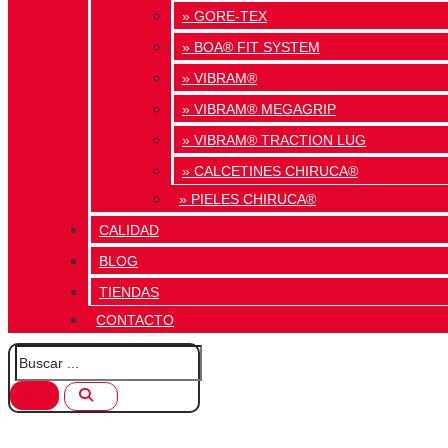
» GORE-TEX
» BOA® FIT SYSTEM
» VIBRAM®
» VIBRAM® MEGAGRIP
» VIBRAM® TRACTION LUG
» CALCETINES CHIRUCA®
» PIELES CHIRUCA®
CALIDAD
BLOG
TIENDAS
CONTACTO