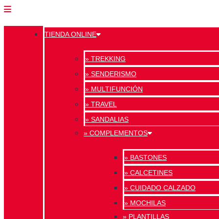
TIENDA ONLINE
» TREKKING
» SENDERISMO
» MULTIFUNCIÓN
» TRAVEL
» SANDALIAS
» COMPLEMENTOS
» BASTONES
» CALCETINES
» CUIDADO CALZADO
» MOCHILAS
» PLANTILLAS