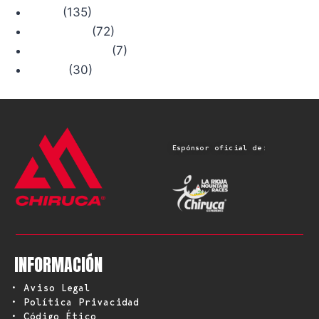
(135)
Rutas
(72)
Senderismo
(7)
Trail Running
(30)
Viajes
Espónsor oficial de:
INFORMACIÓN
• Aviso Legal
• Política Privacidad
• Código Ético