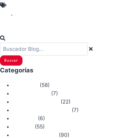
Tenerife
,
Ventanas de Güimar
Buscar
Categorías
(58)
Actualidad
(7)
Bosque Chiruca
(22)
Camino de Santiago
(7)
Comercios con Historia
(6)
Concursos
(55)
Consejos
(90)
Productos Chiruca