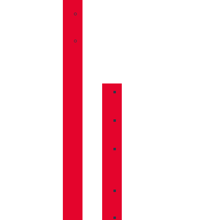
»
SANDALIAS
»
COMPLEMENTOS
»
BASTONES
»
CALCETINES
»
CUIDADO
CALZADO
»
MOCHILAS
»