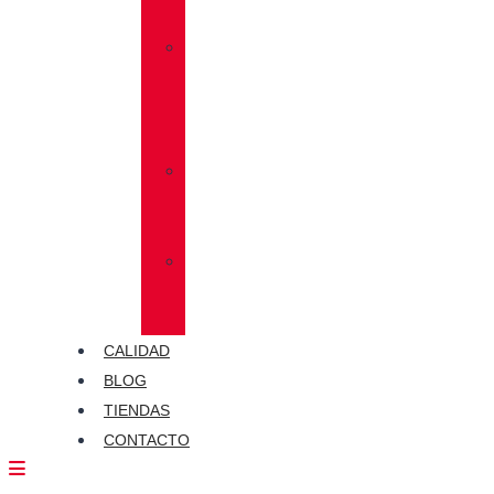
MEGAGRIP
»
VIBRAM®
TRACTION
LUG
»
CALCETINES
CHIRUCA®
»
PIELES
CHIRUCA®
CALIDAD
BLOG
TIENDAS
CONTACTO