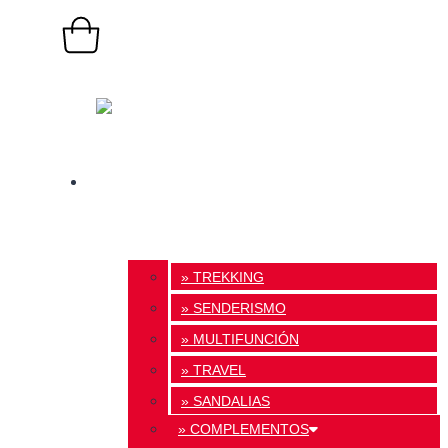
0,00
€
0
Carrito
TIENDA ONLINE
» TREKKING
» SENDERISMO
» MULTIFUNCIÓN
» TRAVEL
» SANDALIAS
» COMPLEMENTOS