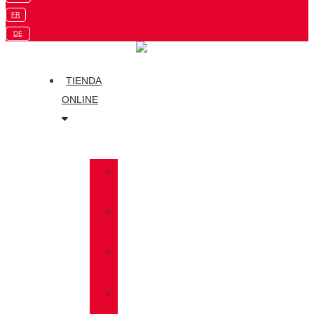
FR
DE
TIENDA
ONLINE
»
TREKKING
»
SENDERISMO
»
MULTIFUNCIÓN
»
TRAVEL