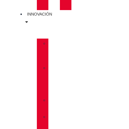
PLANTILLAS
INNOVACIÓN
»
GORE-
TEX
»
BOA®
FIT
SYSTEM
»
VIBRAM®
»
VIBRAM®