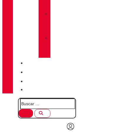
LUG
»
CALCETINES
CHIRUCA®
»
PIELES
CHIRUCA®
CALIDAD
BLOG
TIENDAS
CONTACTO