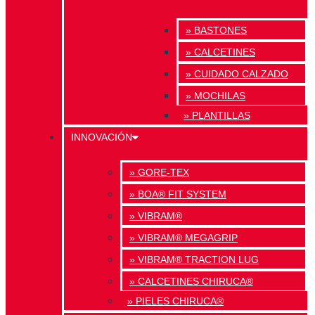
» BASTONES
» CALCETINES
» CUIDADO CALZADO
» MOCHILAS
» PLANTILLAS
INNOVACIÓN
» GORE-TEX
» BOA® FIT SYSTEM
» VIBRAM®
» VIBRAM® MEGAGRIP
» VIBRAM® TRACTION LUG
» CALCETINES CHIRUCA®
» PIELES CHIRUCA®