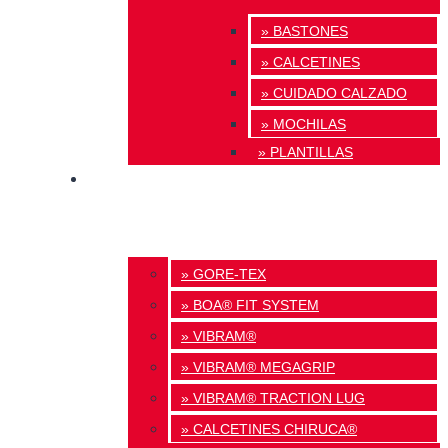
» BASTONES
» CALCETINES
» CUIDADO CALZADO
» MOCHILAS
» PLANTILLAS
INNOVACIÓN
» GORE-TEX
» BOA® FIT SYSTEM
» VIBRAM®
» VIBRAM® MEGAGRIP
» VIBRAM® TRACTION LUG
» CALCETINES CHIRUCA®