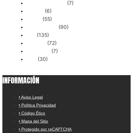
(7)
Comercios con Historia
(6)
Concursos
(55)
Consejos
(90)
Productos Chiruca
(135)
Rutas
(72)
Senderismo
(7)
Trail Running
(30)
Viajes
INFORMACIÓN
• Aviso Legal
• Política Privacidad
• Código Ético
• Mapa del Sitio
• Protegido por reCAPTCHA