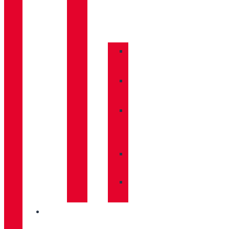
COMPLEMENTOS
»
BASTONES
»
CALCETINES
»
CUIDADO
CALZADO
»
MOCHILAS
»
PLANTILLAS
INNOVACIÓN