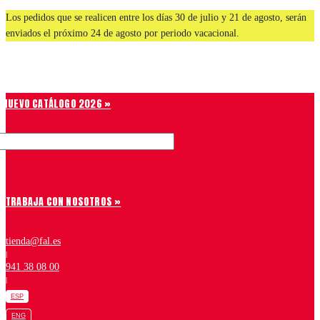
Saltar
Los pedidos que se realicen entre los días 30 de julio y 21 de agosto, serán
al
enviados el próximo 24 de agosto por periodo vacacional.
contenido
Chiruca
NUEVO CATÁLOGO 2026 »
TRABAJA CON NOSOTROS »
tienda@fal.es
|
941 38 08 00
|
ESP
ENG