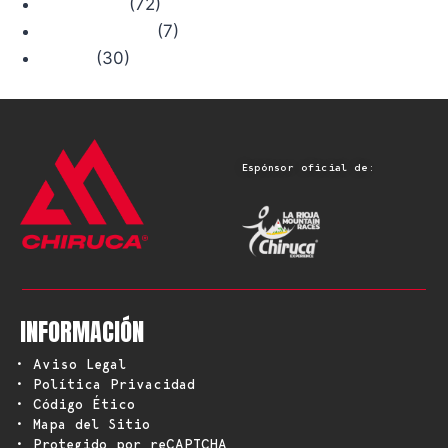
(72)
Senderismo
(7)
Trail Running
(30)
Viajes
Espónsor oficial de:
INFORMACIÓN
• Aviso Legal
• Política Privacidad
• Código Ético
• Mapa del Sitio
• Protegido por reCAPTCHA