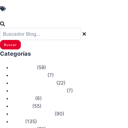
Gore-Tex Surround
Buscar
Categorías
(58)
Actualidad
(7)
Bosque Chiruca
(22)
Camino de Santiago
(7)
Comercios con Historia
(6)
Concursos
(55)
Consejos
(90)
Productos Chiruca
(135)
Rutas