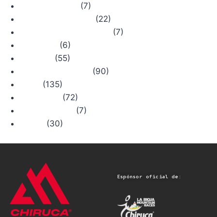
(7)
Bosque Chiruca
(22)
Camino de Santiago
(7)
Comercios con Historia
(6)
Concursos
(55)
Consejos
(90)
Productos Chiruca
(135)
Rutas
(72)
Senderismo
(7)
Trail Running
(30)
Viajes
Espónsor oficial de: