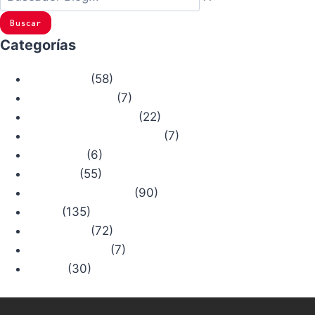
Buscar
Categorías
(58)
Actualidad
(7)
Bosque Chiruca
(22)
Camino de Santiago
(7)
Comercios con Historia
(6)
Concursos
(55)
Consejos
(90)
Productos Chiruca
(135)
Rutas
(72)
Senderismo
(7)
Trail Running
(30)
Viajes