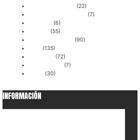
(22)
Camino de Santiago
(7)
Comercios con Historia
(6)
Concursos
(55)
Consejos
(90)
Productos Chiruca
(135)
Rutas
(72)
Senderismo
(7)
Trail Running
(30)
Viajes
INFORMACIÓN
• Aviso Legal
• Política Privacidad
• Código Ético
• Mapa del Sitio
• Protegido por reCAPTCHA