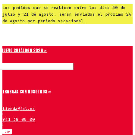
Saltar
Los pedidos que se realicen entre los días 30 de
al
julio y 21 de agosto, serán enviados el próximo 24
contenido
de agosto por periodo vacacional.
Chiruca
NUEVO CATÁLOGO 2026 »
TRABAJA CON NOSOTROS »
tienda@fal.es
|
941 38 08 00
|
ESP