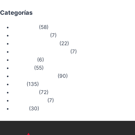
Categorías
(58)
Actualidad
(7)
Bosque Chiruca
(22)
Camino de Santiago
(7)
Comercios con Historia
(6)
Concursos
(55)
Consejos
(90)
Productos Chiruca
(135)
Rutas
(72)
Senderismo
(7)
Trail Running
(30)
Viajes