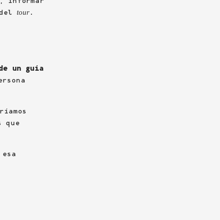
, informar
 del
.
tour
de un guía
ersona
ríamos
s que
 esa