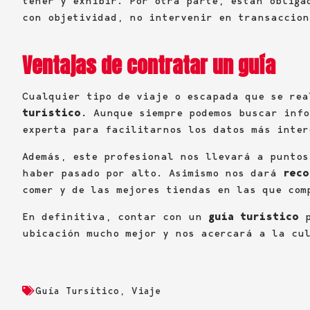
tener y exhibir. Por otra parte, están oblig
con objetividad, no intervenir en transaccio
Ventajas de contratar un guía
Cualquier tipo de viaje o escapada que se re
turístico.
Aunque siempre podemos buscar inf
experta para facilitarnos los datos más inter
Además, este profesional nos llevará a puntos
haber pasado por alto. Asimismo nos dará
reco
comer y de las mejores tiendas en las que com
En definitiva, contar con un
guía turístico
p
ubicación mucho mejor y nos acercará a la cu
Guía Tursítico
,
Viaje