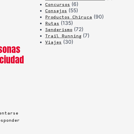
(6)
Concursos
(55)
Consejos
(90)
Productos Chiruca
(135)
Rutas
(72)
Senderismo
(7)
Trail Running
(30)
Viajes
rsonas
 ciudad
entarse
esponder