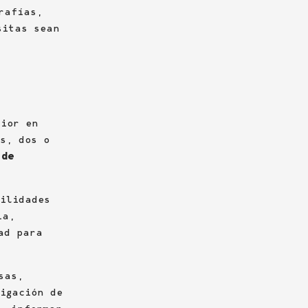
rafías,
sitas sean
ior en
s, dos o
 de
ilidades
ia,
ad para
sas,
igación de