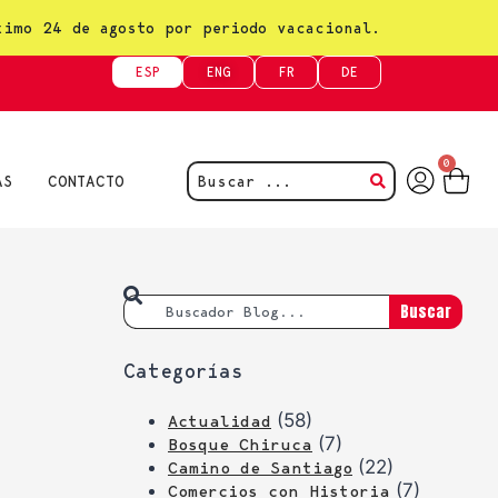
ximo 24 de agosto por periodo vacacional.
ESP
ENG
FR
DE
0
AS
CONTACTO
Buscar
Categorías
(58)
Actualidad
(7)
Bosque Chiruca
(22)
Camino de Santiago
(7)
Comercios con Historia