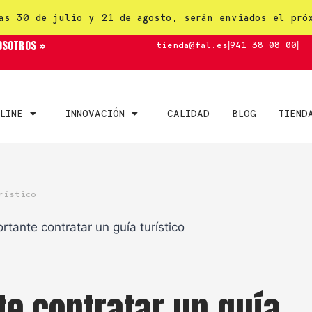
as 30 de julio y 21 de agosto, serán enviados el pró
OSOTROS »
tienda@fal.es
|
941 38 08 00
|
LINE
INNOVACIÓN
CALIDAD
BLOG
TIEND
rístico
te contratar un guía