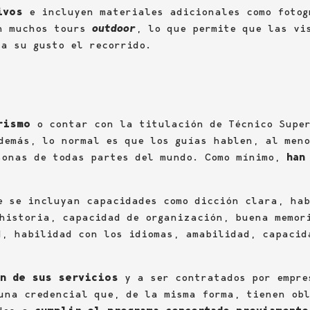
ivos
e incluyen materiales adicionales como fotog
n muchos tours
outdoor
, lo que permite que las vi
 a su gusto el recorrido.
rismo
o contar con la titulación de Técnico Super
demás, lo normal es que los guías hablen, al meno
onas de todas partes del mundo. Como mínimo,
han
e se incluyan capacidades como dicción clara, hab
historia, capacidad de organización, buena memor
d, habilidad con los idiomas, amabilidad, capacid
ón de sus servicios
y a ser contratados por empre
una credencial que, de la misma forma, tienen obl