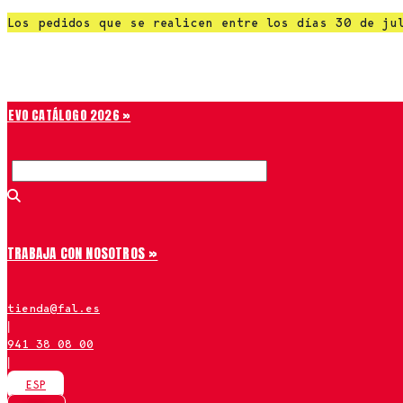
Saltar
Los pedidos que se realicen entre los días 30 de ju
al
Chiruca
contenido
NUEVO CATÁLOGO 2026 »
TRABAJA CON NOSOTROS »
tienda@fal.es
|
941 38 08 00
|
ESP