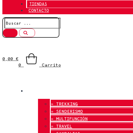
TIENDAS
CONTACTO
0,00
€
0
Carrito
TIENDA ONLINE
» TREKKING
» SENDERISMO
» MULTIFUNCIÓN
» TRAVEL