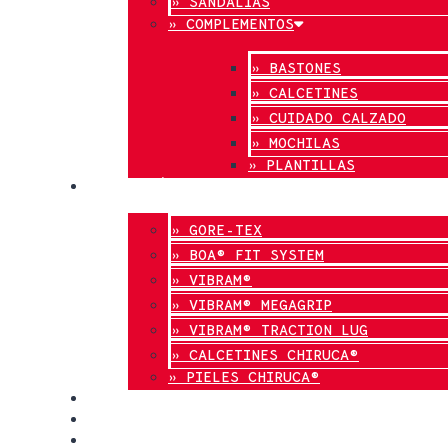
» SANDALIAS
» COMPLEMENTOS
» BASTONES
» CALCETINES
» CUIDADO CALZADO
» MOCHILAS
» PLANTILLAS
INNOVACIÓN
» GORE-TEX
» BOA® FIT SYSTEM
» VIBRAM®
» VIBRAM® MEGAGRIP
» VIBRAM® TRACTION LUG
» CALCETINES CHIRUCA®
» PIELES CHIRUCA®
CALIDAD
BLOG
TIENDAS