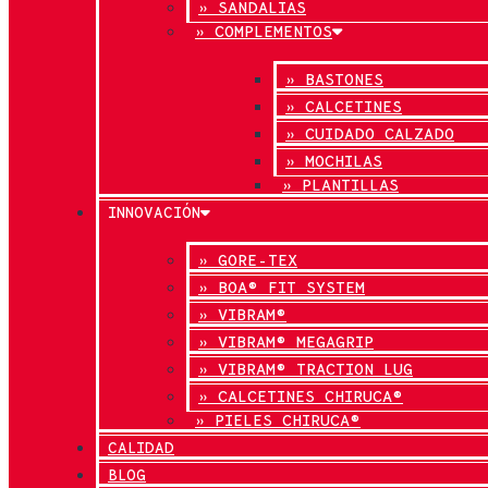
» SANDALIAS
» COMPLEMENTOS
» BASTONES
» CALCETINES
» CUIDADO CALZADO
» MOCHILAS
» PLANTILLAS
INNOVACIÓN
» GORE-TEX
» BOA® FIT SYSTEM
» VIBRAM®
» VIBRAM® MEGAGRIP
» VIBRAM® TRACTION LUG
» CALCETINES CHIRUCA®
» PIELES CHIRUCA®
CALIDAD
BLOG