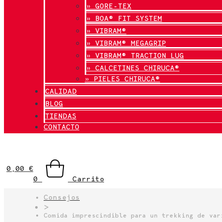
» GORE-TEX
» BOA® FIT SYSTEM
» VIBRAM®
» VIBRAM® MEGAGRIP
» VIBRAM® TRACTION LUG
» CALCETINES CHIRUCA®
» PIELES CHIRUCA®
CALIDAD
BLOG
TIENDAS
CONTACTO
0,00
€
0
Carrito
Consejos
>
Comida imprescindible para un trekking de var