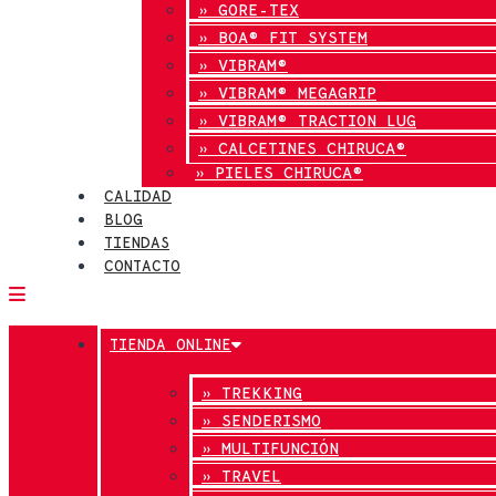
» GORE-TEX
» BOA® FIT SYSTEM
» VIBRAM®
» VIBRAM® MEGAGRIP
» VIBRAM® TRACTION LUG
» CALCETINES CHIRUCA®
» PIELES CHIRUCA®
CALIDAD
BLOG
TIENDAS
CONTACTO
TIENDA ONLINE
» TREKKING
» SENDERISMO
» MULTIFUNCIÓN
» TRAVEL