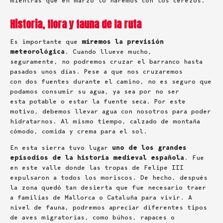
mientras que en marzo lo haremos con los cerezos.
Historia, flora y fauna de la ruta
Es importante que
miremos la previsión
meteorológica
. Cuando llueve mucho,
seguramente, no podremos cruzar el barranco hasta
pasados unos días. Pese a que nos cruzaremos
con dos fuentes durante el camino, no es seguro que
podamos consumir su agua, ya sea por no ser
esta potable o estar la fuente seca. Por este
motivo, debemos llevar agua con nosotros para poder
hidratarnos. Al mismo tiempo, calzado de montaña
cómodo, comida y crema para el sol.
En esta sierra tuvo lugar
uno de los grandes
episodios de la historia medieval española
. Fue
en este valle donde las tropas de Felipe III
expulsaron a todos los moriscos. De hecho, después
la zona quedó tan desierta que fue necesario traer
a familias de Mallorca o Cataluña para vivir. A
nivel de fauna, podremos apreciar diferentes tipos
de aves migratorias, como búhos, rapaces o