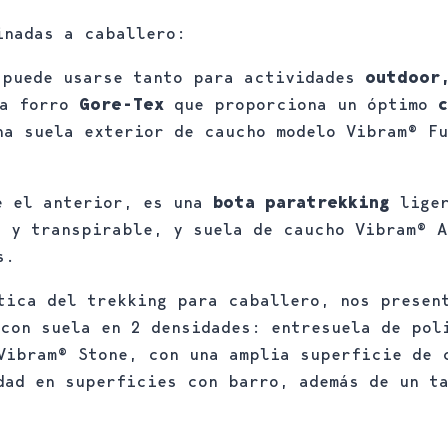
inadas a caballero:
 puede usarse tanto para actividades
outdoor
ra forro
Gore-Tex
que proporciona un óptimo
na suela exterior de caucho modelo Vibram® F
e el anterior, es una
bota paratrekking
liger
 y transpirable, y suela de caucho Vibram® A
s.
ctica del trekking para caballero, nos prese
 con suela en 2 densidades: entresuela de pol
Vibram® Stone, con una amplia superficie de 
dad en superficies con barro, además de un t