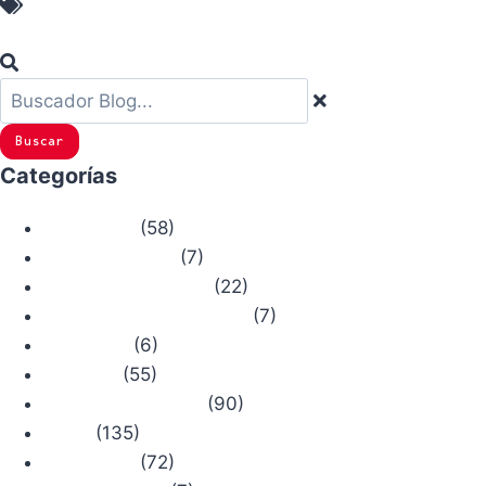
Botas Trekking
Buscar
Categorías
(58)
Actualidad
(7)
Bosque Chiruca
(22)
Camino de Santiago
(7)
Comercios con Historia
(6)
Concursos
(55)
Consejos
(90)
Productos Chiruca
(135)
Rutas
(72)
Senderismo