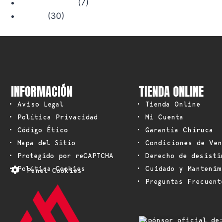
(7)
Trail Running
(30)
Viajes
INFORMACIÓN
TIENDA ONLINE
• Aviso Legal
• Tienda Online
• Política Privacidad
• Mi Cuenta
• Código Ético
• Garantía Chiruca
• Mapa del Sitio
• Condiciones de Ven
• Protegido por reCAPTCHA
• Derecho de desisti
• Política Cookies
• Cuidado y Mantenim
Panel Cookies
• Preguntas Frecuent
Espónsor oficial de