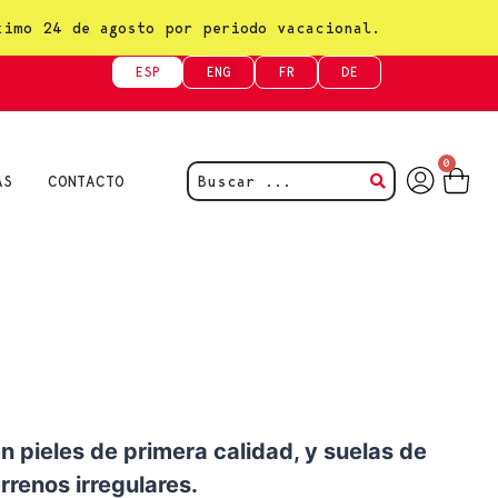
ximo 24 de agosto por periodo vacacional.
ESP
ENG
FR
DE
0
AS
CONTACTO
n pieles de primera calidad, y suelas de
renos irregulares.