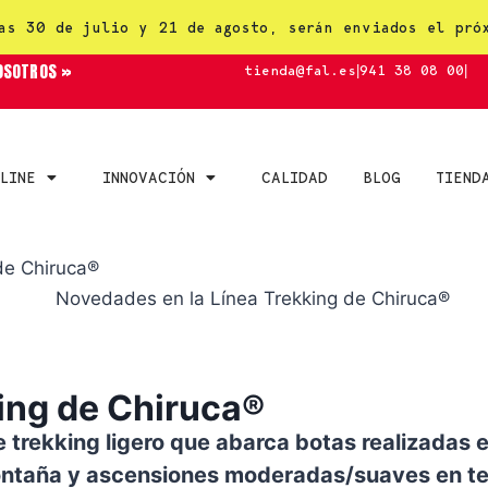
as 30 de julio y 21 de agosto, serán enviados el pró
OSOTROS »
tienda@fal.es
|
941 38 08 00
|
LINE
INNOVACIÓN
CALIDAD
BLOG
TIEND
de Chiruca®
ing de Chiruca®
 trekking ligero que abarca botas realizadas e
ontaña y ascensiones moderadas/suaves en ter