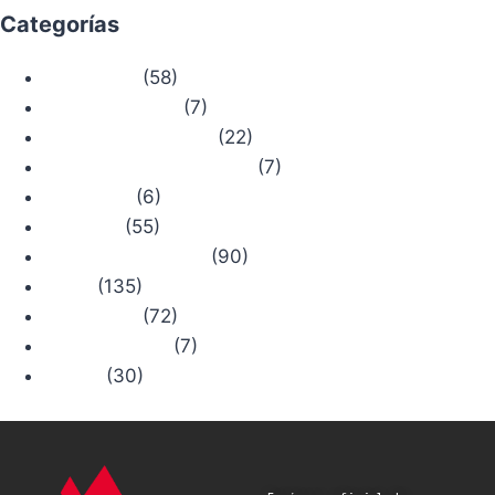
Categorías
(58)
Actualidad
(7)
Bosque Chiruca
(22)
Camino de Santiago
(7)
Comercios con Historia
(6)
Concursos
(55)
Consejos
(90)
Productos Chiruca
(135)
Rutas
(72)
Senderismo
(7)
Trail Running
(30)
Viajes