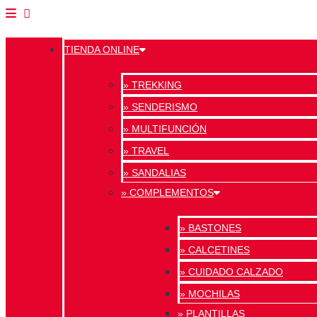
TIENDA ONLINE
» TREKKING
» SENDERISMO
» MULTIFUNCIÓN
» TRAVEL
» SANDALIAS
» COMPLEMENTOS
» BASTONES
» CALCETINES
» CUIDADO CALZADO
» MOCHILAS
» PLANTILLAS