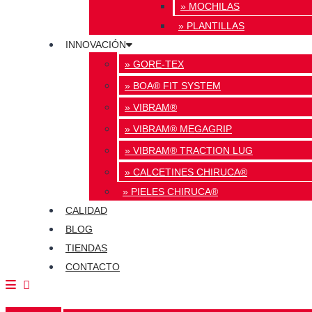
» MOCHILAS
» PLANTILLAS
INNOVACIÓN
» GORE-TEX
» BOA® FIT SYSTEM
» VIBRAM®
» VIBRAM® MEGAGRIP
» VIBRAM® TRACTION LUG
» CALCETINES CHIRUCA®
» PIELES CHIRUCA®
CALIDAD
BLOG
TIENDAS
CONTACTO