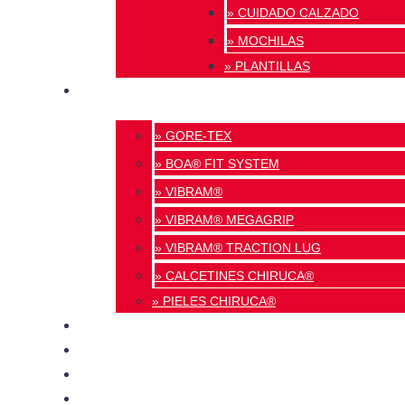
» CUIDADO CALZADO
» MOCHILAS
» PLANTILLAS
INNOVACIÓN
» GORE-TEX
» BOA® FIT SYSTEM
» VIBRAM®
» VIBRAM® MEGAGRIP
» VIBRAM® TRACTION LUG
» CALCETINES CHIRUCA®
» PIELES CHIRUCA®
CALIDAD
BLOG
TIENDAS
CONTACTO