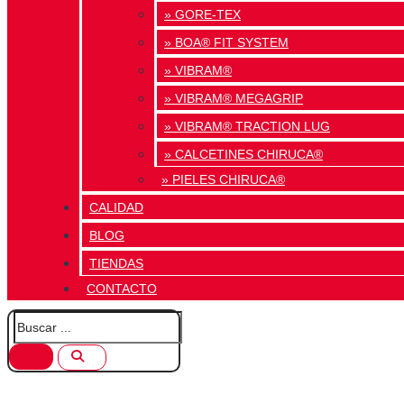
» GORE-TEX
» BOA® FIT SYSTEM
» VIBRAM®
» VIBRAM® MEGAGRIP
» VIBRAM® TRACTION LUG
» CALCETINES CHIRUCA®
» PIELES CHIRUCA®
CALIDAD
BLOG
TIENDAS
CONTACTO