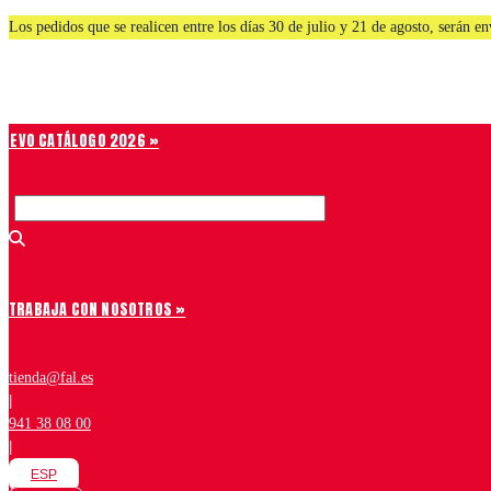
Saltar
Los pedidos que se realicen entre los días 30 de julio y 21 de agosto, serán 
al
contenido
Chiruca
NUEVO CATÁLOGO 2026 »
TRABAJA CON NOSOTROS »
tienda@fal.es
|
941 38 08 00
|
ESP