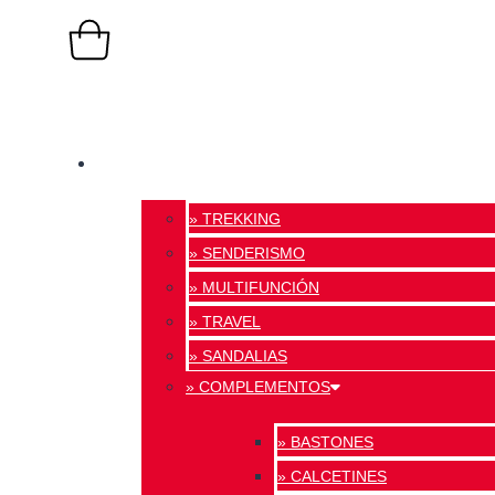
0,00
€
0
Carrito
TIENDA ONLINE
» TREKKING
» SENDERISMO
» MULTIFUNCIÓN
» TRAVEL
» SANDALIAS
» COMPLEMENTOS
» BASTONES
» CALCETINES