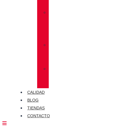
MEGAGRIP
»
VIBRAM®
TRACTION
LUG
»
CALCETINES
CHIRUCA®
»
PIELES
CHIRUCA®
CALIDAD
BLOG
TIENDAS
CONTACTO