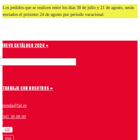
Saltar
Los pedidos que se realicen entre los días 30 de julio y 21 de agosto, serán
al
enviados el próximo 24 de agosto por periodo vacacional.
contenido
Chiruca
NUEVO CATÁLOGO 2026 »
TRABAJA CON NOSOTROS »
tienda@fal.es
|
941 38 08 00
|
ESP
ENG