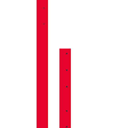
»
SANDALIAS
»
COMPLEMENTOS
»
BASTONES
»
CALCETINES
»
CUIDADO
CALZADO
»
MOCHILAS
»