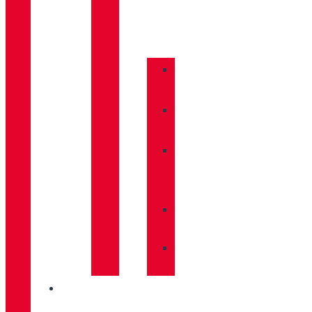
COMPLEMENTOS
»
BASTONES
»
CALCETINES
»
CUIDADO
CALZADO
»
MOCHILAS
»
PLANTILLAS
INNOVACIÓN