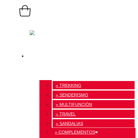
0,00
€
0
Carrito
TIENDA ONLINE
» TREKKING
» SENDERISMO
» MULTIFUNCIÓN
» TRAVEL
» SANDALIAS
» COMPLEMENTOS