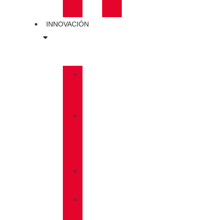
PLANTILLAS
INNOVACIÓN
»
GORE-
TEX
»
BOA®
FIT
SYSTEM
»
VIBRAM®
»
VIBRAM®