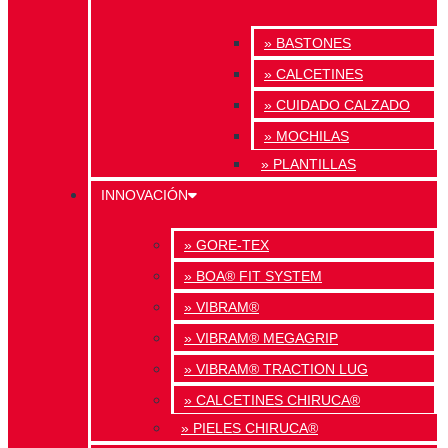
» BASTONES
» CALCETINES
» CUIDADO CALZADO
» MOCHILAS
» PLANTILLAS
INNOVACIÓN
» GORE-TEX
» BOA® FIT SYSTEM
» VIBRAM®
» VIBRAM® MEGAGRIP
» VIBRAM® TRACTION LUG
» CALCETINES CHIRUCA®
» PIELES CHIRUCA®