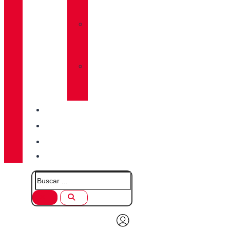
LUG
»
CALCETINES
CHIRUCA®
»
PIELES
CHIRUCA®
CALIDAD
BLOG
TIENDAS
CONTACTO