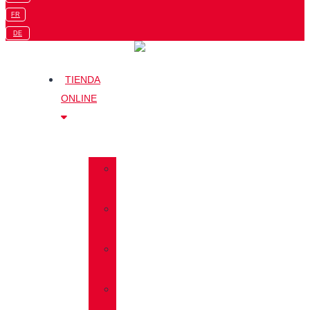
FR
DE
TIENDA
ONLINE
»
TREKKING
»
SENDERISMO
»
MULTIFUNCIÓN
»
TRAVEL