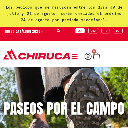
Los pedidos que se realicen entre los días 30 de
julio y 21 de agosto, serán enviados el próximo
24 de agosto por periodo vacacional.
NUEVO CATÁLOGO 2026 »
ESP
ENG
FR
DE
0
PASEOS POR EL CAMPO