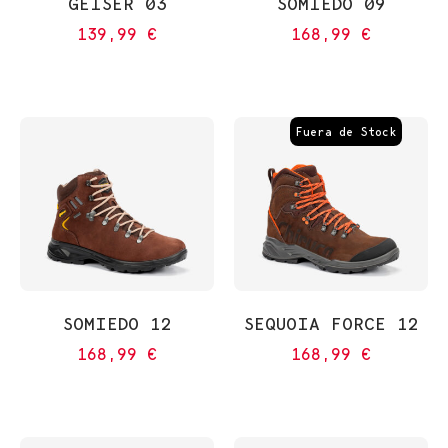
GEISER 03
SOMIEDO 09
139,99
€
168,99
€
Fuera de Stock
SOMIEDO 12
SEQUOIA FORCE 12
168,99
€
168,99
€