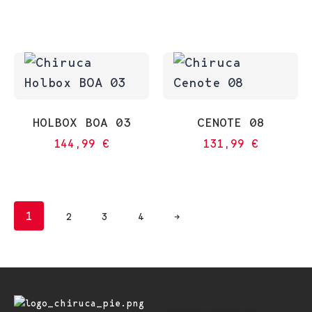
HOLBOX BOA 03
CENOTE 08
144,99
€
131,99
€
1
2
3
4
→