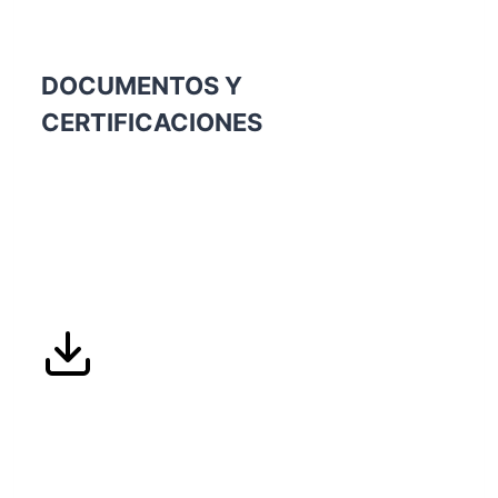
Social Corporativa
DOCUMENTOS Y
CERTIFICACIONES
Verificación del cálculo, reducción y
compensación de Huella de Carbono a través
del Ministerio de Transición Ecológica del
Gobierno de España
Sistema de Gestion de Calidad certificado
según la norma UNE EN ISO 9.001, para
gestionar todos los aspectos de la calidad