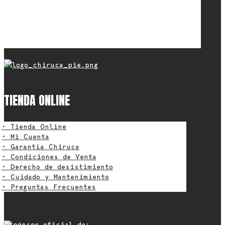
• Política Privacidad
• Código Ético
• Mapa del Sitio
• Protegido por reCAPTCHA
• Política Cookies
Panel Cookies
TIENDA ONLINE
• Tienda Online
• Mi Cuenta
• Garantía Chiruca
• Condiciones de Venta
• Derecho de desistimiento
• Cuidado y Mantenimiento
• Preguntas Frecuentes
Espónsor oficial de: