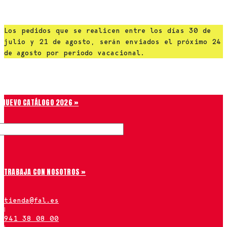
Saltar al contenido
Los pedidos que se realicen entre los días 30 de
julio y 21 de agosto, serán enviados el próximo 24
de agosto por periodo vacacional.
Chiruca
NUEVO CATÁLOGO 2026 »
TRABAJA CON NOSOTROS »
tienda@fal.es
|
941 38 08 00