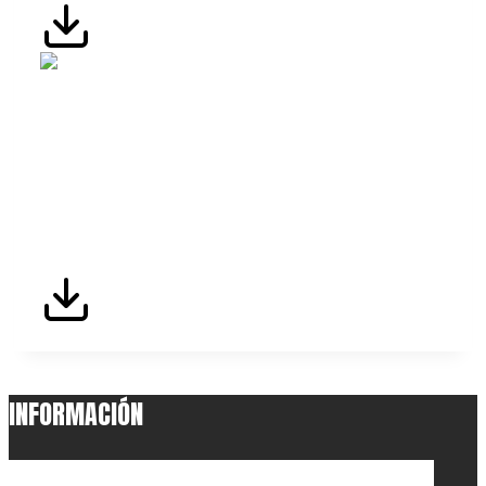
Estándar IQNet SR10, evidencia que nuestra
empresa ha implantado un Sistema de Gestión
de Responsabilidad Social, destacando el
liderazgo y compromiso de la alta dirección
por generar beneficios económicos de una
forma responsable con el medio ambiente y la
sociedad.
INFORMACIÓN
• Aviso Legal