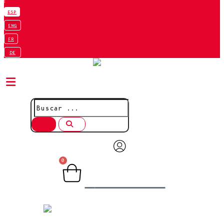
|
ESP
ENG
FR
DE
0
Carrito