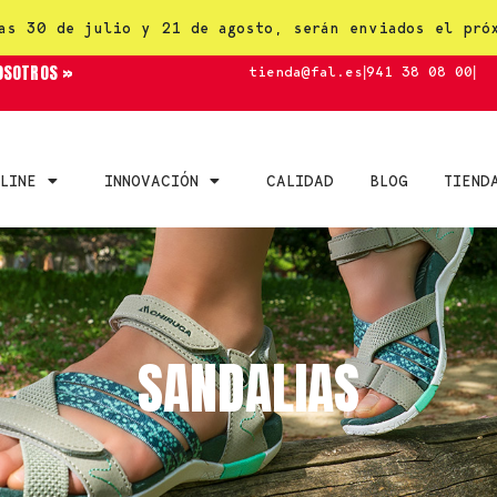
as 30 de julio y 21 de agosto, serán enviados el pró
OSOTROS »
tienda@fal.es
|
941 38 08 00
|
LINE
INNOVACIÓN
CALIDAD
BLOG
TIEND
SANDALIAS