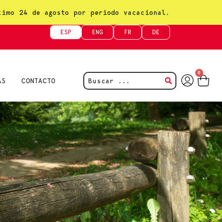
ximo 24 de agosto por periodo vacacional.
ESP
ENG
FR
DE
0
AS
CONTACTO