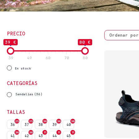
PRECIO
39 €
80 €
39
49
60
70
80
En stock
CATEGORÍAS
Sandalias
(36)
TALLAS
25
25
36
36
36
36
37
38
39
40
36
36
11
11
11
41
42
43
44
45