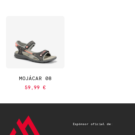
MOJÁCAR 08
59,99
€
Espónsor oficial de: