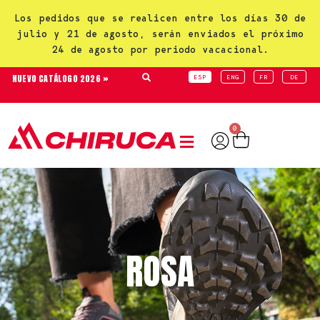
Los pedidos que se realicen entre los días 30 de
julio y 21 de agosto, serán enviados el próximo
24 de agosto por periodo vacacional.
NUEVO CATÁLOGO 2026 »
ESP
ENG
FR
DE
0
ROSA