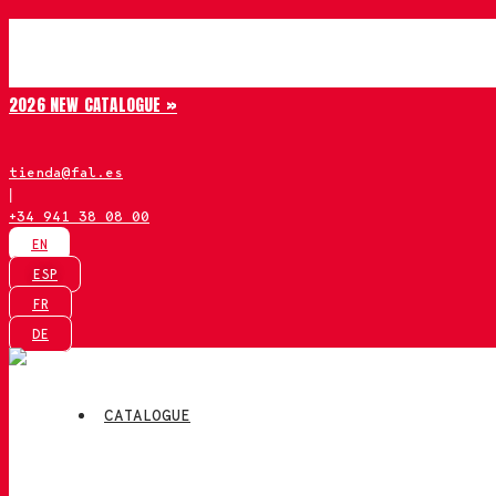
Skip
Chiruca
to
content
2026 NEW CATALOGUE »
tienda@fal.es
|
+34 941 38 08 00
EN
ESP
FR
DE
CATALOGUE