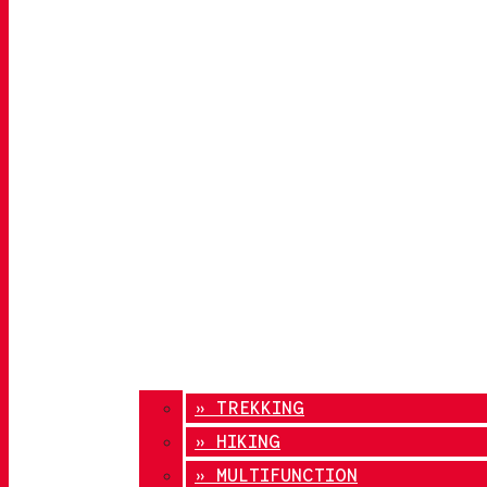
» TREKKING
» HIKING
» MULTIFUNCTION