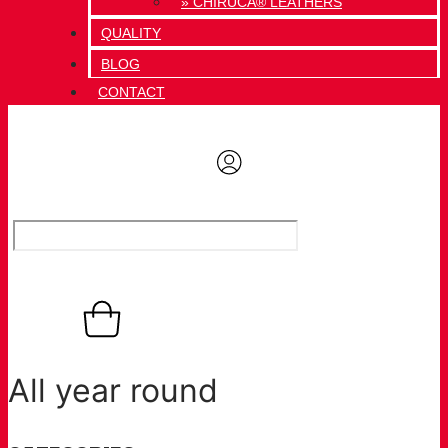
» CHIRUCA® LEATHERS
QUALITY
BLOG
CONTACT
0,00
€
Basket
0
All year round