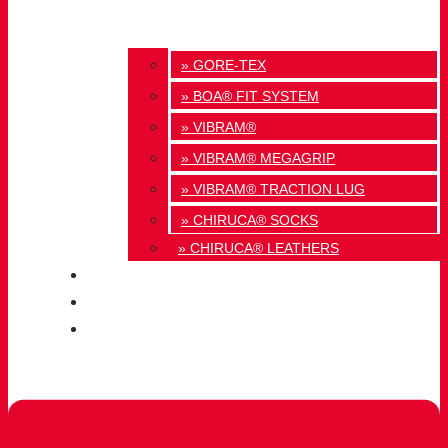
» GORE-TEX
» BOA® FIT SYSTEM
» VIBRAM®
» VIBRAM® MEGAGRIP
» VIBRAM® TRACTION LUG
» CHIRUCA® SOCKS
» CHIRUCA® LEATHERS
QUALITY
BLOG
CONTACT