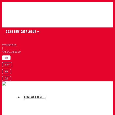
Skip to content
Chiruca
2026 NEW CATALOGUE »
tienda@fal.es
|
+34 941 38 08 00
EN
ESP
FR
DE
CATALOGUE