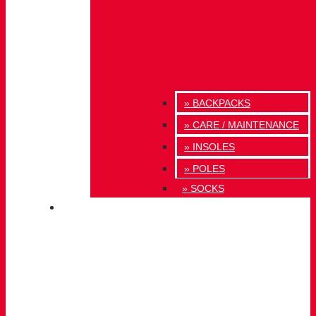
» BACKPACKS
» CARE / MAINTENANCE
» INSOLES
» POLES
» SOCKS
INNOVATION