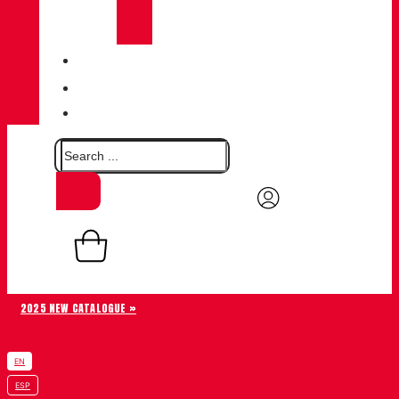
CHIRUCA®
LEATHERS
QUALITY
BLOG
CONTACT
0,00
€
Basket
0
2025 NEW CATALOGUE »
EN
ESP