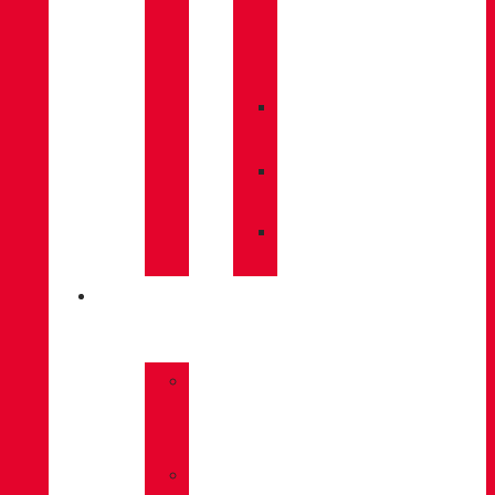
CARE
/
MAINTENANCE
»
INSOLES
»
POLES
»
SOCKS
INNOVATION
»
GORE-
TEX
»