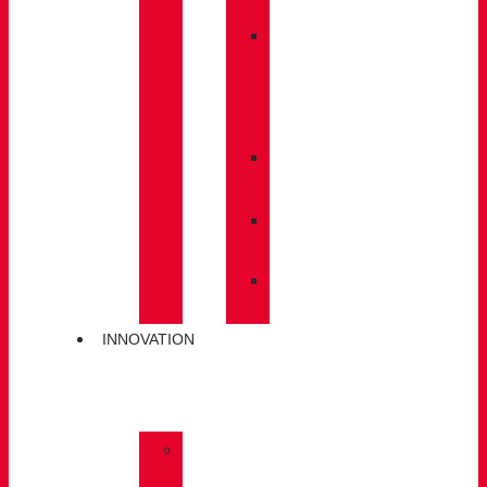
BACKPACKS
»
CARE
/
MAINTENANCE
»
INSOLES
»
POLES
»
SOCKS
INNOVATION
»
GORE-