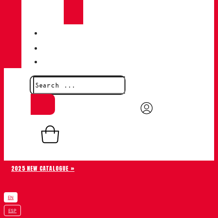
CHIRUCA®
LEATHERS
QUALITY
BLOG
CONTACT
0,00
€
0
Basket
2025 NEW CATALOGUE »
EN
ESP