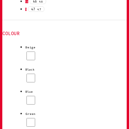
46
46
13
47
47
1
COLOUR
Beige
Black
Blue
Green