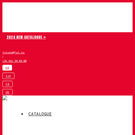
Skip to content
Chiruca
2026 NEW CATALOGUE »
tienda@fal.es
|
+34 941 38 08 00
EN
ESP
FR
DE
CATALOGUE