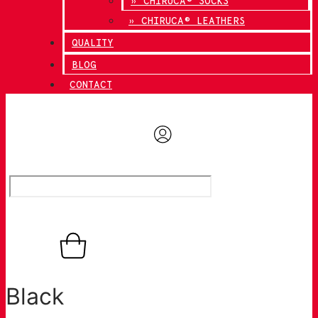
» CHIRUCA® SOCKS
» CHIRUCA® LEATHERS
QUALITY
BLOG
CONTACT
0,00
€
0
Basket
Black