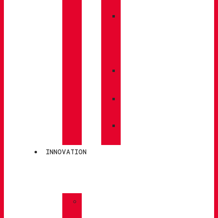
BACKPACKS
»
CARE
/
MAINTENANCE
»
INSOLES
»
POLES
»
SOCKS
INNOVATION
»
GORE-