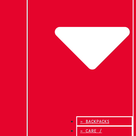
» BACKPACKS
» CARE /