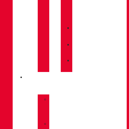
CARE
/
MAINTENANCE
»
INSOLES
»
POLES
»
SOCKS
INNOVATION
»
GORE-
TEX
»