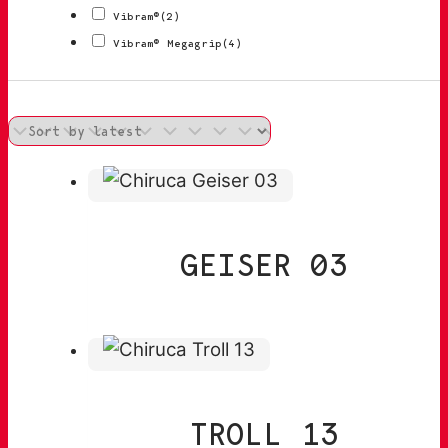
Vibram®
(2)
Vibram® Megagrip
(4)
GEISER 03
TROLL 13