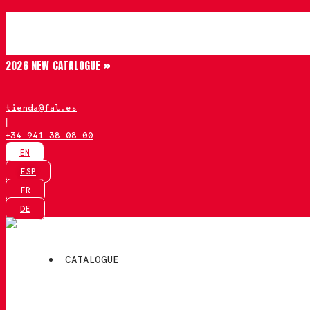
Skip
Chiruca
to
content
2026 NEW CATALOGUE »
tienda@fal.es
|
+34 941 38 08 00
EN
ESP
FR
DE
CATALOGUE