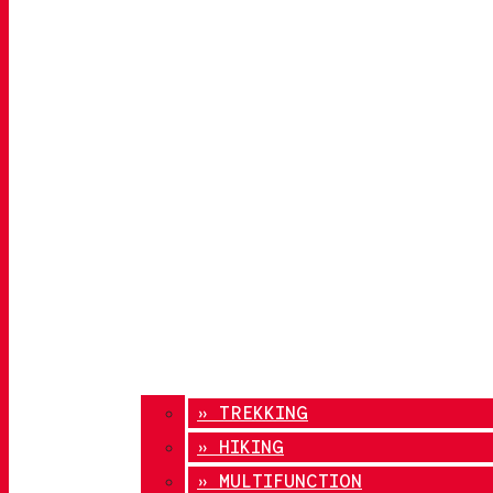
» TREKKING
» HIKING
» MULTIFUNCTION