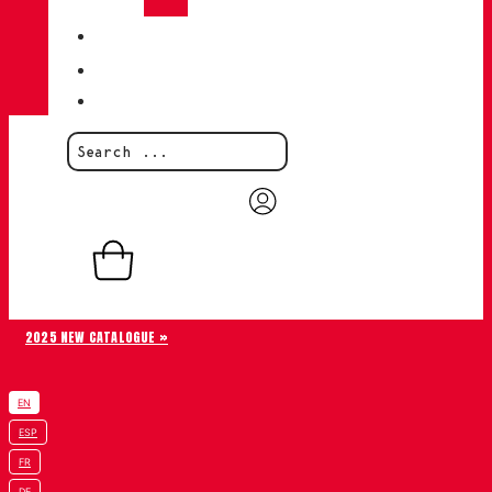
LEATHERS
QUALITY
BLOG
CONTACT
0,00
€
0
Basket
2025 NEW CATALOGUE »
EN
ESP
FR
DE