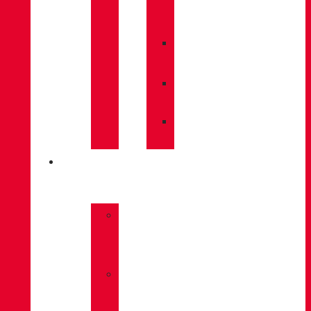
/
MAINTENANCE
»
INSOLES
»
POLES
»
SOCKS
INNOVATION
»
GORE-
TEX
»
BOA®