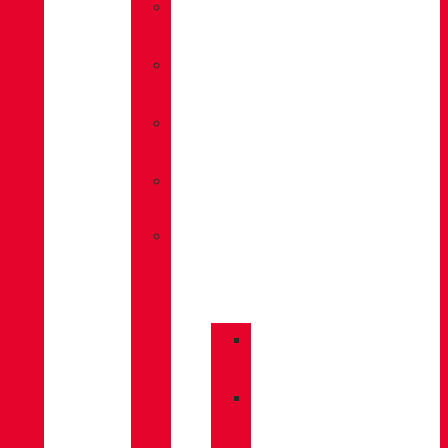
»
HIKING
»
MULTIFUNCTION
»
TRAVEL
»
SANDALS
»
ACCESSORIES
»
BACKPACKS
»
CARE