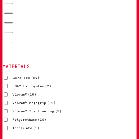
MATERIALS
Gore-Tex
(64)
BOA® Fit System
(2)
Vibram®
(18)
Vibram® Megagrip
(12)
Vibram® Traction Lug
(5)
Polyurethane
(10)
Thinsulate
(1)