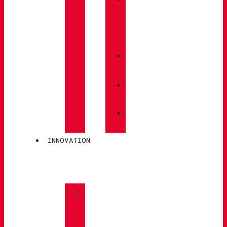
CARE
/
MAINTENANCE
»
INSOLES
»
POLES
»
SOCKS
INNOVATION
»
GORE-
TEX