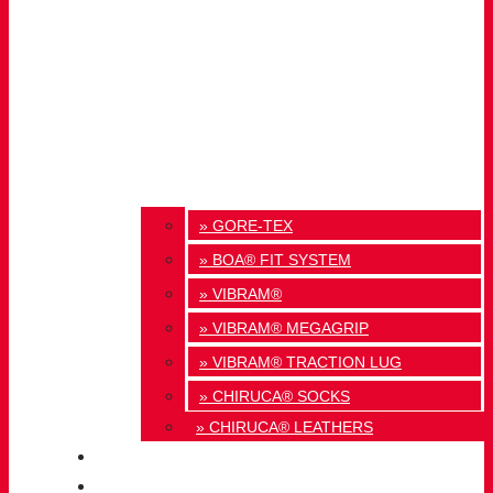
» GORE-TEX
» BOA® FIT SYSTEM
» VIBRAM®
» VIBRAM® MEGAGRIP
» VIBRAM® TRACTION LUG
» CHIRUCA® SOCKS
» CHIRUCA® LEATHERS
QUALITY
BLOG