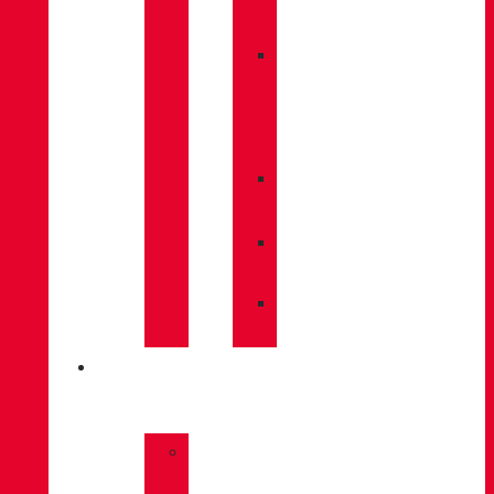
BACKPACKS
»
CARE
/
MAINTENANCE
»
INSOLES
»
POLES
»
SOCKS
INNOVATION
»
GORE-