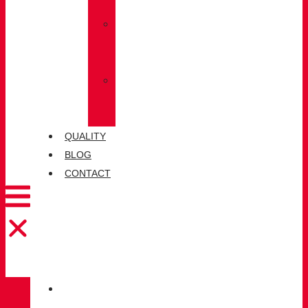
LUG
»
CHIRUCA®
SOCKS
»
CHIRUCA®
LEATHERS
QUALITY
BLOG
CONTACT
CATALOGUE