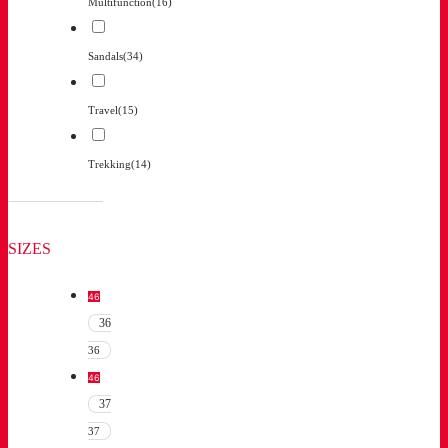
Multifunction
(16)
Sandals
(34)
Travel
(15)
Trekking
(14)
SIZES
46
36
36
46
37
37