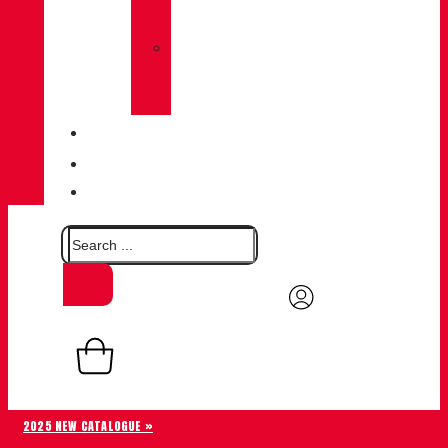
SOCKS
»
CHIRUCA®
LEATHERS
QUALITY
BLOG
CONTACT
0,00
€
Basket
0
2025 NEW CATALOGUE »