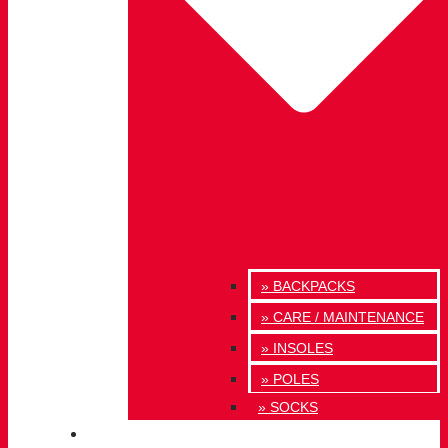
» BACKPACKS
» CARE / MAINTENANCE
» INSOLES
» POLES
» SOCKS
INNOVATION