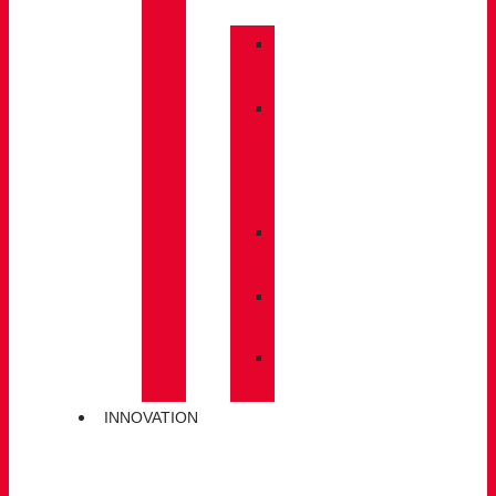
»
BACKPACKS
»
CARE
/
MAINTENANCE
»
INSOLES
»
POLES
»
SOCKS
INNOVATION