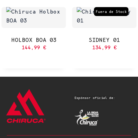
Fuera de Stock
HOLBOX BOA 03
SIDNEY 01
144,99
€
134,99
€
Espónsor oficial de: