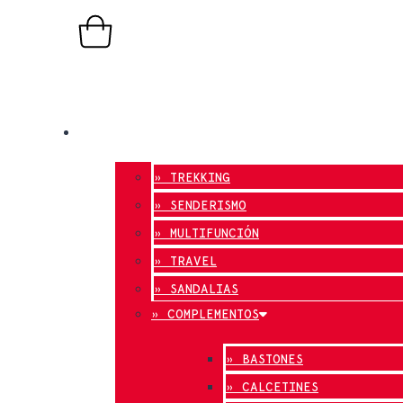
0,00
€
0
Carrito
TIENDA ONLINE
» TREKKING
» SENDERISMO
» MULTIFUNCIÓN
» TRAVEL
» SANDALIAS
» COMPLEMENTOS
» BASTONES
» CALCETINES