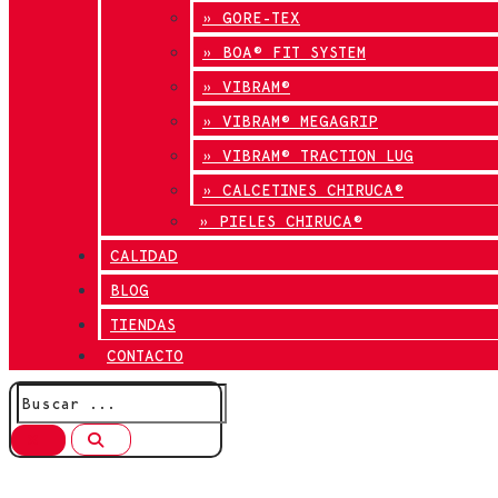
» GORE-TEX
» BOA® FIT SYSTEM
» VIBRAM®
» VIBRAM® MEGAGRIP
» VIBRAM® TRACTION LUG
» CALCETINES CHIRUCA®
» PIELES CHIRUCA®
CALIDAD
BLOG
TIENDAS
CONTACTO