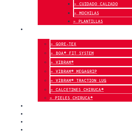
» CUIDADO CALZADO
» MOCHILAS
» PLANTILLAS
INNOVACIÓN
» GORE-TEX
» BOA® FIT SYSTEM
» VIBRAM®
» VIBRAM® MEGAGRIP
» VIBRAM® TRACTION LUG
» CALCETINES CHIRUCA®
» PIELES CHIRUCA®
CALIDAD
BLOG
TIENDAS
CONTACTO