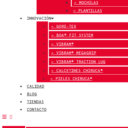
» MOCHILAS
» PLANTILLAS
INNOVACIÓN
» GORE-TEX
» BOA® FIT SYSTEM
» VIBRAM®
» VIBRAM® MEGAGRIP
» VIBRAM® TRACTION LUG
» CALCETINES CHIRUCA®
» PIELES CHIRUCA®
CALIDAD
BLOG
TIENDAS
CONTACTO