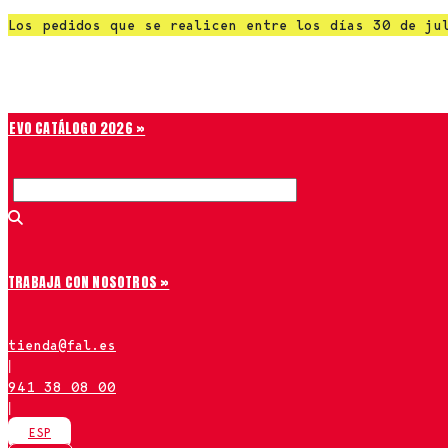
Saltar
Los pedidos que se realicen entre los días 30 de ju
al
Chiruca
contenido
NUEVO CATÁLOGO 2026 »
TRABAJA CON NOSOTROS »
tienda@fal.es
|
941 38 08 00
|
ESP