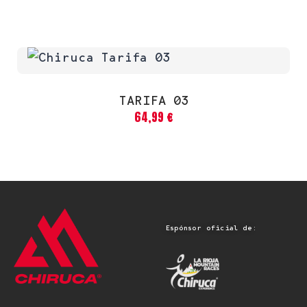
TARIFA 03
64,99
€
Espónsor oficial de: