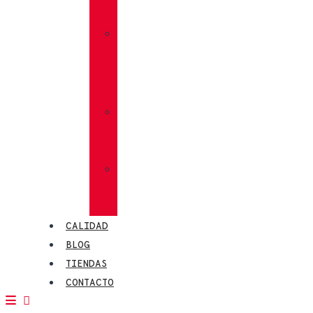
MEGAGRIP
»
VIBRAM®
TRACTION
LUG
»
CALCETINES
CHIRUCA®
»
PIELES
CHIRUCA®
CALIDAD
BLOG
TIENDAS
CONTACTO