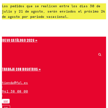
Saltar
Los pedidos que se realicen entre los días 30 de
al
julio y 21 de agosto, serán enviados el próximo 24
contenido
de agosto por periodo vacacional.
Chiruca
NUEVO CATÁLOGO 2026 »
TRABAJA CON NOSOTROS »
tienda@fal.es
|
941 38 08 00
|
ESP
ENG