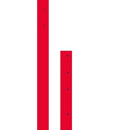
TRAVEL
»
SANDALIAS
»
COMPLEMENTOS
»
BASTONES
»
CALCETINES
»
CUIDADO
CALZADO
»
MOCHILAS
»