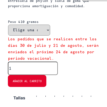
entresuela de phylon y suela de goma que
proporciona amortiguación y comodidad.
Peso 410 gramos
Limpiar
Los pedidos que se realicen entre los
días 30 de julio y 21 de agosto, serán
enviados el próximo 24 de agosto por
periodo vacacional.
Metropolitan
03
cantidad
AÑADIR AL CARRITO
,
,
,
,
,
,
,
39
40
41
42
43
44
45
Tallas
46