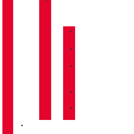
»
COMPLEMENTOS
»
BASTONES
»
CALCETINES
»
CUIDADO
CALZADO
»
MOCHILAS
»
PLANTILLAS
INNOVACIÓN