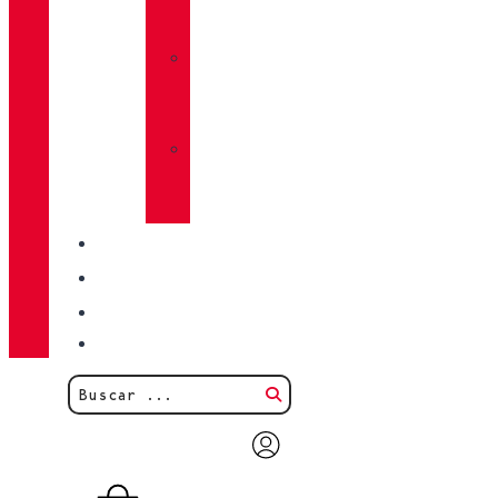
LUG
»
CALCETINES
CHIRUCA®
»
PIELES
CHIRUCA®
CALIDAD
BLOG
TIENDAS
CONTACTO