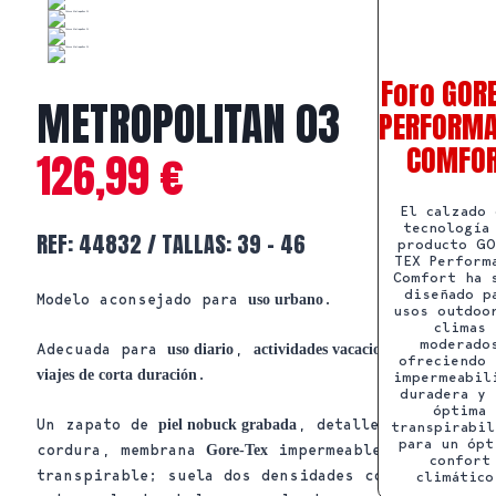
Foro GOR
METROPOLITAN 03
PERFORM
COMFO
126,99
€
El calzado 
tecnología
REF: 44832 / TALLAS: 39 – 46
producto GO
TEX Perform
Comfort ha 
diseñado p
Modelo aconsejado para
.
uso urbano
usos outdoo
climas
moderado
Adecuada para
,
y
uso diario
actividades vacacionales
ofreciendo 
.
viajes de corta duración
impermeabil
duradera y 
óptima
Un zapato de
, detalles de
piel nobuck grabada
transpirabil
para un ópt
cordura, membrana
impermeable y
Gore-Tex
confort
transpirable; suela dos densidades con
climático