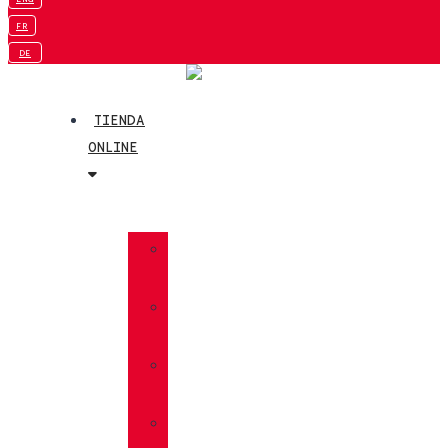
FR
DE
TIENDA
ONLINE
»
TREKKING
»
SENDERISMO
»
MULTIFUNCIÓN
»