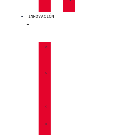
PLANTILLAS
INNOVACIÓN
»
GORE-
TEX
»
BOA®
FIT
SYSTEM
»
VIBRAM®
»
VIBRAM®