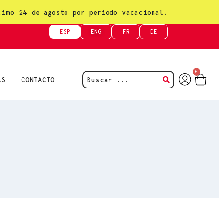
ximo 24 de agosto por periodo vacacional.
ESP
ENG
FR
DE
0
AS
CONTACTO