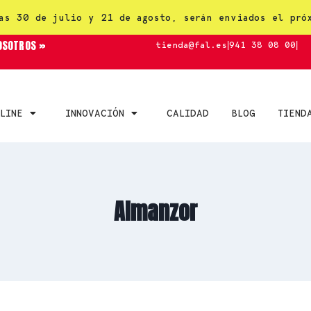
as 30 de julio y 21 de agosto, serán enviados el pró
OSOTROS »
tienda@fal.es
|
941 38 08 00
|
LINE
INNOVACIÓN
CALIDAD
BLOG
TIEND
Almanzor