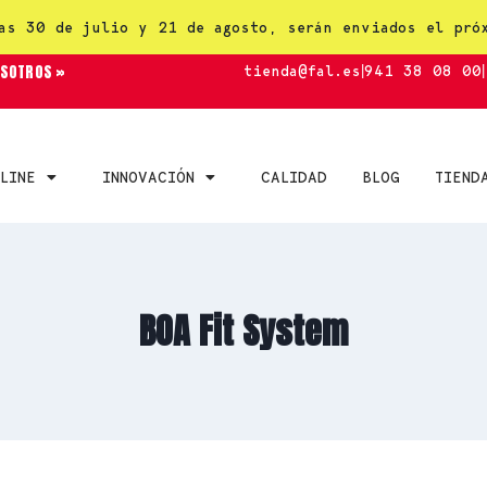
as 30 de julio y 21 de agosto, serán enviados el pró
OSOTROS »
tienda@fal.es
|
941 38 08 00
|
LINE
INNOVACIÓN
CALIDAD
BLOG
TIEND
BOA Fit System