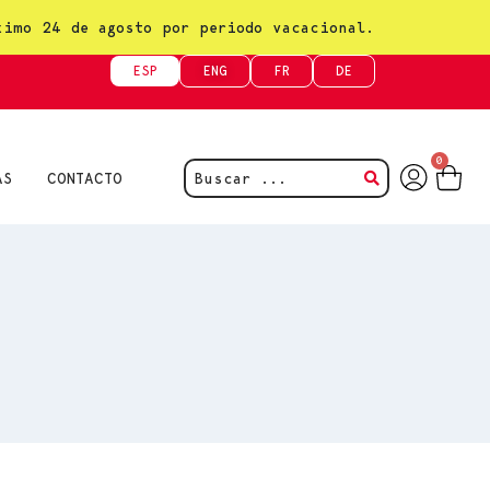
ximo 24 de agosto por periodo vacacional.
ESP
ENG
FR
DE
0
AS
CONTACTO