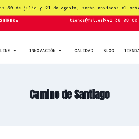
as 30 de julio y 21 de agosto, serán enviados el pró
OSOTROS »
tienda@fal.es
|
941 38 08 00
|
LINE
INNOVACIÓN
CALIDAD
BLOG
TIEND
Camino de Santiago