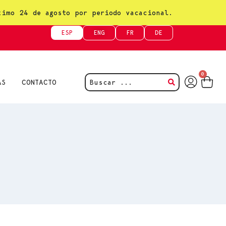
ximo 24 de agosto por periodo vacacional.
ESP
ENG
FR
DE
0
AS
CONTACTO