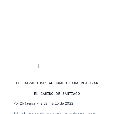
ACTUALIDAD
CAMINO DE SANTIAGO
|
|
CONSEJOS
PRODUCTOS CHIRUCA
|
EL CALZADO MÁS ADECUADO PARA REALIZAR
EL CAMINO DE SANTIAGO
Por
2 de marzo de 2022
Chiruca
Si el pasado año te quedaste con