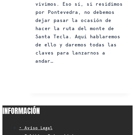
vivimos. Eso sí, si residimos
por Pontevedra, no debemos
dejar pasar la ocasión de
hacer la ruta del monte de
Santa Tecla. Aquí hablaremos
de ello y daremos todas las
claves para lanzarnos a
andar…
Ruta
Leer más
del
monte
de
Santa
Tecla
INFORMACIÓN
en
Pontevedra
• Aviso Legal