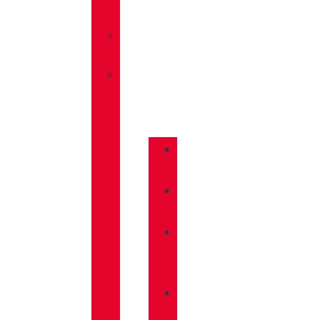
TRAVEL
»
SANDALIAS
»
COMPLEMENTOS
»
BASTONES
»
CALCETINES
»
CUIDADO
CALZADO
»
MOCHILAS