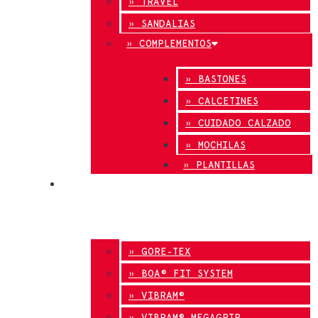
» TRAVEL
» SANDALIAS
» COMPLEMENTOS
» BASTONES
» CALCETINES
» CUIDADO CALZADO
» MOCHILAS
» PLANTILLAS
INNOVACIÓN
» GORE-TEX
» BOA® FIT SYSTEM
» VIBRAM®
» VIBRAM® MEGAGRIP