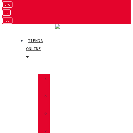
ENG
FR
DE
TIENDA
ONLINE
»
TREKKING
»
SENDERISMO
»
MULTIFUNCIÓN
»