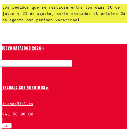
Saltar
Los pedidos que se realicen entre los días 30 de
al
julio y 21 de agosto, serán enviados el próximo 24
contenido
de agosto por periodo vacacional.
Chiruca
NUEVO CATÁLOGO 2026 »
TRABAJA CON NOSOTROS »
tienda@fal.es
|
941 38 08 00
|
ESP