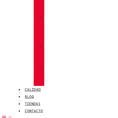
VIBRAM®
MEGAGRIP
»
VIBRAM®
TRACTION
LUG
»
CALCETINES
CHIRUCA®
»
PIELES
CHIRUCA®
CALIDAD
BLOG
TIENDAS
CONTACTO