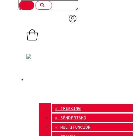
0,00
€
0
Carrito
TIENDA ONLINE
» TREKKING
» SENDERISMO
» MULTIFUNCIÓN