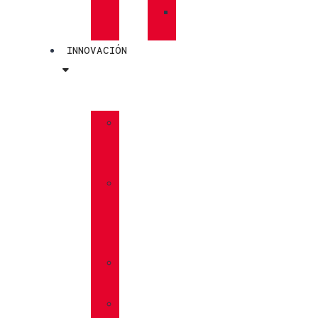
»
PLANTILLAS
INNOVACIÓN
»
GORE-
TEX
»
BOA®
FIT
SYSTEM
»
VIBRAM®
»