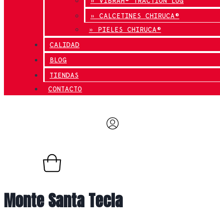
» VIBRAM® TRACTION LUG
» CALCETINES CHIRUCA®
» PIELES CHIRUCA®
CALIDAD
BLOG
TIENDAS
CONTACTO
0,00
€
0
Carrito
Monte Santa Tecla