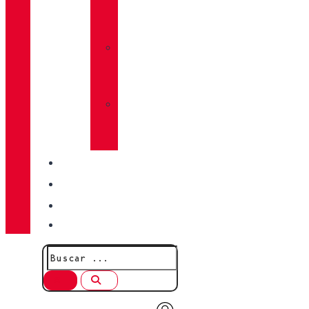
TRACTION
LUG
»
CALCETINES
CHIRUCA®
»
PIELES
CHIRUCA®
CALIDAD
BLOG
TIENDAS
CONTACTO