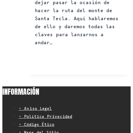
dejar pasar la ocasión de
hacer la ruta del monte de
Santa Tecla. Aquí hablaremos
de ello y daremos todas las
claves para lanzarnos a
andar…
Ruta
Leer más
del
monte
de
Santa
Tecla
INFORMACIÓN
en
Pontevedra
• Aviso Legal
• Política Privacidad
• Código Ético
• Mapa del Sitio