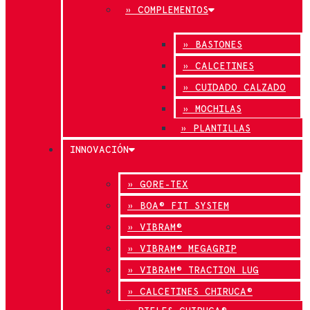
» COMPLEMENTOS
» BASTONES
» CALCETINES
» CUIDADO CALZADO
» MOCHILAS
» PLANTILLAS
INNOVACIÓN
» GORE-TEX
» BOA® FIT SYSTEM
» VIBRAM®
» VIBRAM® MEGAGRIP
» VIBRAM® TRACTION LUG
» CALCETINES CHIRUCA®