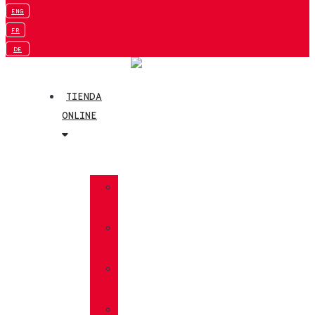
ENG
FR
DE
TIENDA
ONLINE
»
TREKKING
»
SENDERISMO
»
MULTIFUNCIÓN
»