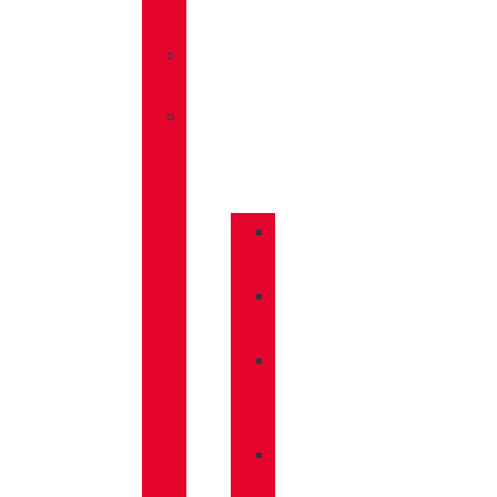
TRAVEL
»
SANDALIAS
»
COMPLEMENTOS
»
BASTONES
»
CALCETINES
»
CUIDADO
CALZADO
»
MOCHILAS