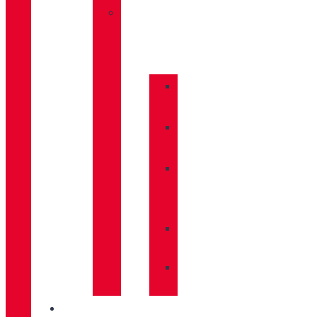
»
COMPLEMENTOS
»
BASTONES
»
CALCETINES
»
CUIDADO
CALZADO
»
MOCHILAS
»
PLANTILLAS
INNOVACIÓN