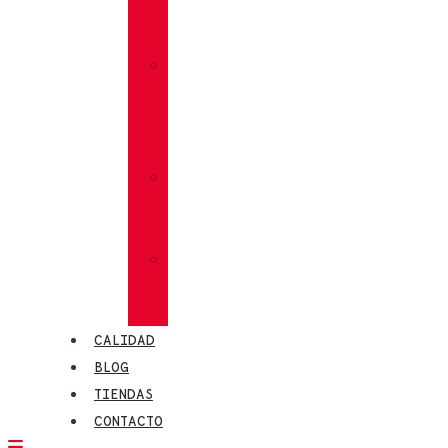
VIBRAM®
MEGAGRIP
»
VIBRAM®
TRACTION
LUG
»
CALCETINES
CHIRUCA®
»
PIELES
CHIRUCA®
CALIDAD
BLOG
TIENDAS
CONTACTO