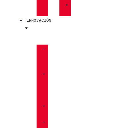
»
PLANTILLAS
INNOVACIÓN
»
GORE-
TEX
»
BOA®
FIT
SYSTEM
»
VIBRAM®
»