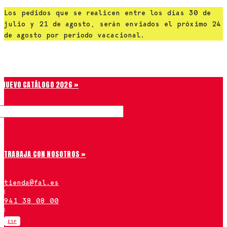
Saltar
Los pedidos que se realicen entre los días 30 de
al
julio y 21 de agosto, serán enviados el próximo 24
contenido
de agosto por periodo vacacional.
Chiruca
NUEVO CATÁLOGO 2026 »
TRABAJA CON NOSOTROS »
tienda@fal.es
|
941 38 08 00
|
ESP