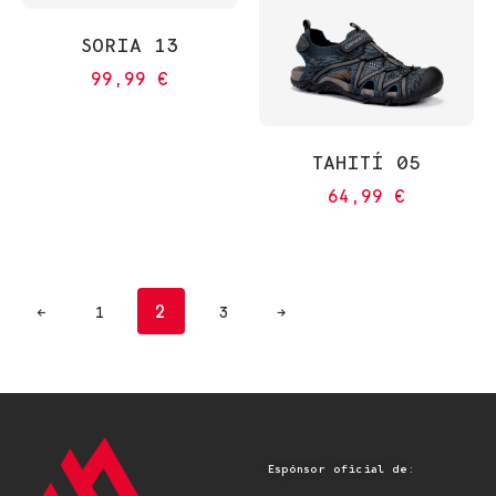
SORIA 13
99,99
€
TAHITÍ 05
64,99
€
2
←
1
3
→
Espónsor oficial de: