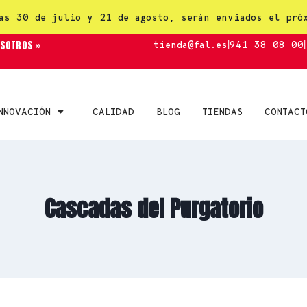
as 30 de julio y 21 de agosto, serán enviados el pró
OSOTROS »
tienda@fal.es
|
941 38 08 00
|
NNOVACIÓN
CALIDAD
BLOG
TIENDAS
CONTACT
Cascadas del Purgatorio