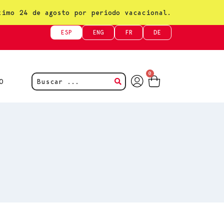
ximo 24 de agosto por periodo vacacional.
ESP
ENG
FR
DE
0
O