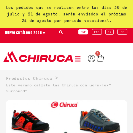
Los pedidos que se realicen entre los días 30 de
julio y 21 de agosto, serán enviados el próximo
24 de agosto por periodo vacacional.
NUEVO CATÁLOGO 2026 »
ESP
ENG
FR
DE
0
>
Productos Chiruca
Este verano cálzate las Chiruca con Gore-Tex®
Surround®