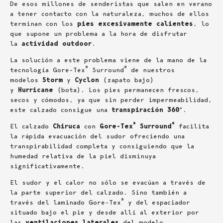
De esos millones de senderistas que salen en verano
a tener contacto con la naturaleza, muchos de ellos
terminan con los
pies excesivamente calientes
, lo
que supone un problema a la hora de disfrutar
la
actividad outdoor
.
La solución a este problema viene de la mano de la
®
®
tecnología Gore-Tex
Surround
de nuestros
modelos
Storm
y
Cyclon
(zapato bajo)
y
Hurricane
(bota). Los pies permanecen frescos,
secos y cómodos, ya que sin perder impermeabilidad,
este calzado consigue una
transpiración 360º
.
®
®
El calzado
Chiruca
con
Gore-Tex
Surround
facilita
la rápida evacuación del sudor ofreciendo una
transpirabilidad completa y consiguiendo que la
humedad relativa de la piel disminuya
significativamente.
El sudor y el calor no sólo se evacúan a través de
la parte superior del calzado. Sino también a
®
través del laminado Gore-Tex
y del espaciador
situado bajo el pie y desde allí al exterior por
las
ventilaciones laterales
del modelo.