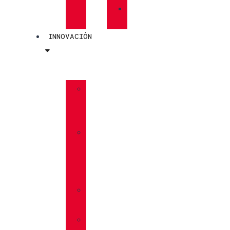
»
PLANTILLAS
INNOVACIÓN
»
GORE-
TEX
»
BOA®
FIT
SYSTEM
»
VIBRAM®
»