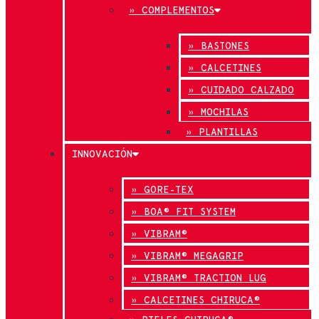
» COMPLEMENTOS
» BASTONES
» CALCETINES
» CUIDADO CALZADO
» MOCHILAS
» PLANTILLAS
INNOVACIÓN
» GORE-TEX
» BOA® FIT SYSTEM
» VIBRAM®
» VIBRAM® MEGAGRIP
» VIBRAM® TRACTION LUG
» CALCETINES CHIRUCA®