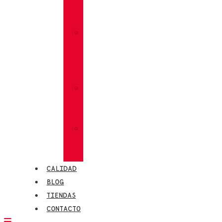
VIBRAM®
MEGAGRIP
»
VIBRAM®
TRACTION
LUG
»
CALCETINES
CHIRUCA®
»
PIELES
CHIRUCA®
CALIDAD
BLOG
TIENDAS
CONTACTO