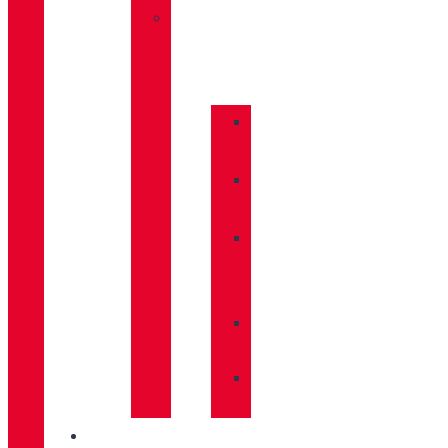
»
COMPLEMENTOS
»
BASTONES
»
CALCETINES
»
CUIDADO
CALZADO
»
MOCHILAS
»
PLANTILLAS
INNOVACIÓN