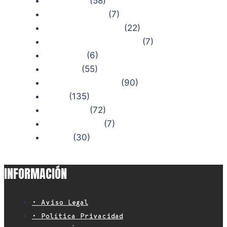
(58)
Actualidad
(7)
Bosque Chiruca
(22)
Camino de Santiago
(7)
Comercios con Historia
(6)
Concursos
(55)
Consejos
(90)
Productos Chiruca
(135)
Rutas
(72)
Senderismo
(7)
Trail Running
(30)
Viajes
INFORMACIÓN
• Aviso Legal
• Política Privacidad