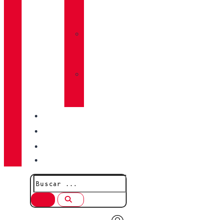
TRACTION
LUG
»
CALCETINES
CHIRUCA®
»
PIELES
CHIRUCA®
CALIDAD
BLOG
TIENDAS
CONTACTO