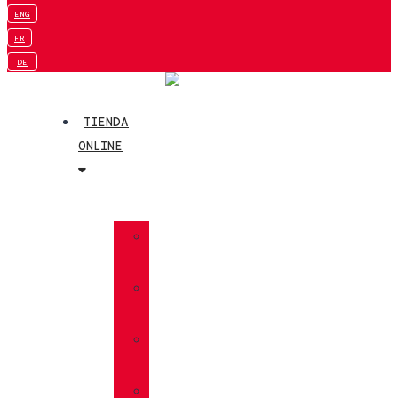
ENG
FR
DE
TIENDA
ONLINE
»
TREKKING
»
SENDERISMO
»
MULTIFUNCIÓN
»