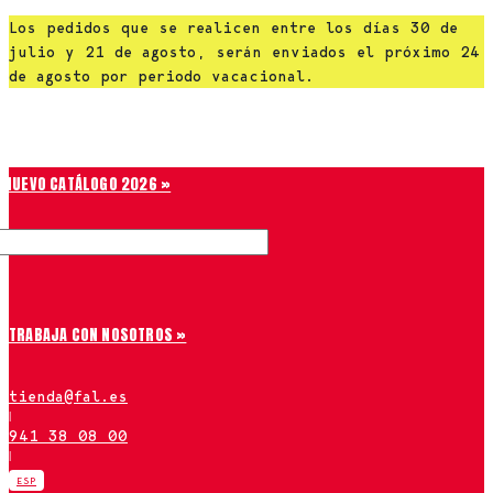
Saltar
Los pedidos que se realicen entre los días 30 de
al
julio y 21 de agosto, serán enviados el próximo 24
contenido
de agosto por periodo vacacional.
Chiruca
NUEVO CATÁLOGO 2026 »
TRABAJA CON NOSOTROS »
tienda@fal.es
|
941 38 08 00
|
ESP