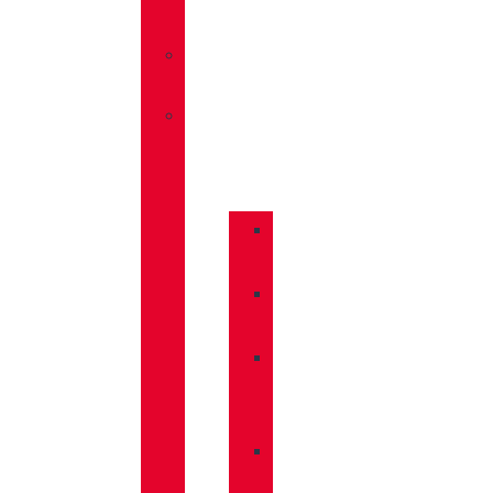
TRAVEL
»
SANDALIAS
»
COMPLEMENTOS
»
BASTONES
»
CALCETINES
»
CUIDADO
CALZADO
»
MOCHILAS