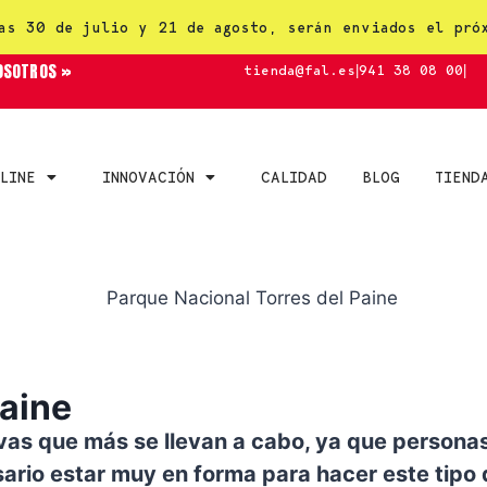
as 30 de julio y 21 de agosto, serán enviados el pró
OSOTROS »
tienda@fal.es
|
941 38 08 00
|
LINE
INNOVACIÓN
CALIDAD
BLOG
TIEND
Paine
vas que más se llevan a cabo, ya que personas
ario estar muy en forma para hacer este tipo d