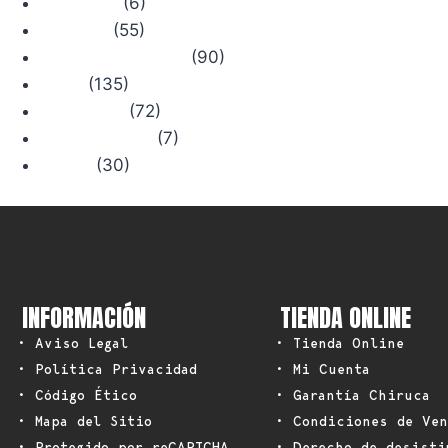
(6)
Concursos
(55)
Consejos
(90)
Productos Chiruca
(135)
Rutas
(72)
Senderismo
(7)
Trail Running
(30)
Viajes
INFORMACIÓN
TIENDA ONLINE
• Aviso Legal
• Tienda Online
• Política Privacidad
• Mi Cuenta
• Código Ético
• Garantía Chiruca
• Mapa del Sitio
• Condiciones de Ven
• Protegido por reCAPTCHA
• Derecho de desisti