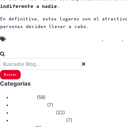
indiferente a nadie.
En definitiva, estos lugares son el atracti
personas deciden llevar a cabo.
Parque Nacional Torres del Paine
,
Ruta W
,
Buscar
Categorías
(58)
Actualidad
(7)
Bosque Chiruca
(22)
Camino de Santiago
(7)
Comercios con Historia