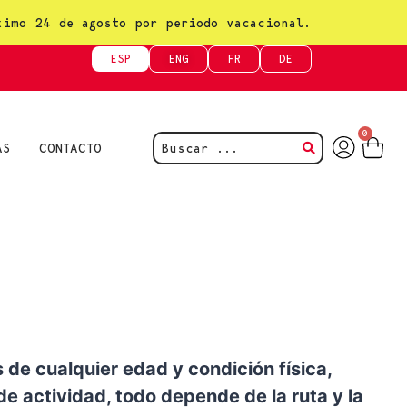
ximo 24 de agosto por periodo vacacional.
ESP
ENG
FR
DE
0
AS
CONTACTO
 de cualquier edad y condición física,
e actividad, todo depende de la ruta y la