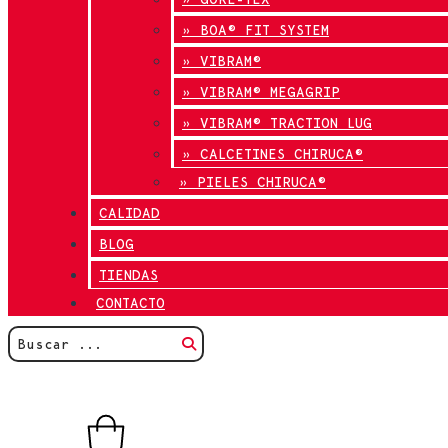
» BOA® FIT SYSTEM
» VIBRAM®
» VIBRAM® MEGAGRIP
» VIBRAM® TRACTION LUG
» CALCETINES CHIRUCA®
» PIELES CHIRUCA®
CALIDAD
BLOG
TIENDAS
CONTACTO
0,00
€