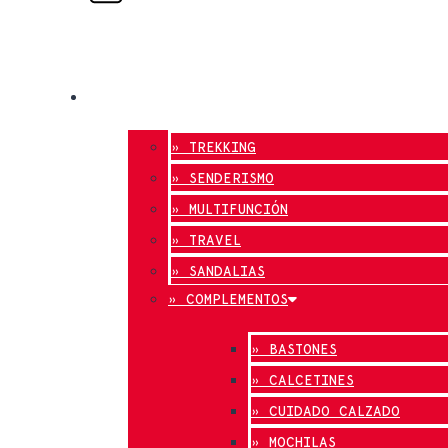
0
Carrito
TIENDA ONLINE
» TREKKING
» SENDERISMO
» MULTIFUNCIÓN
» TRAVEL
» SANDALIAS
» COMPLEMENTOS
» BASTONES
» CALCETINES
» CUIDADO CALZADO
» MOCHILAS