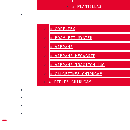
» PLANTILLAS
INNOVACIÓN
» GORE-TEX
» BOA® FIT SYSTEM
» VIBRAM®
» VIBRAM® MEGAGRIP
» VIBRAM® TRACTION LUG
» CALCETINES CHIRUCA®
» PIELES CHIRUCA®
CALIDAD
BLOG
TIENDAS
CONTACTO