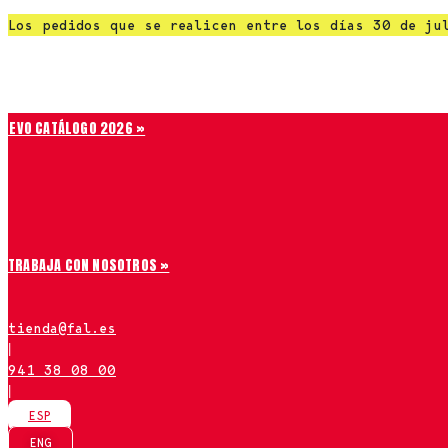
Saltar
Los pedidos que se realicen entre los días 30 de ju
al
Chiruca
contenido
NUEVO CATÁLOGO 2026 »
TRABAJA CON NOSOTROS »
tienda@fal.es
|
941 38 08 00
|
ESP
ENG