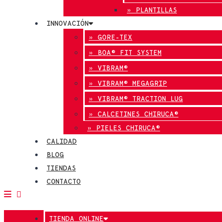
» PLANTILLAS
INNOVACIÓN
» GORE-TEX
» BOA® FIT SYSTEM
» VIBRAM®
» VIBRAM® MEGAGRIP
» VIBRAM® TRACTION LUG
» CALCETINES CHIRUCA®
» PIELES CHIRUCA®
CALIDAD
BLOG
TIENDAS
CONTACTO
TIENDA ONLINE