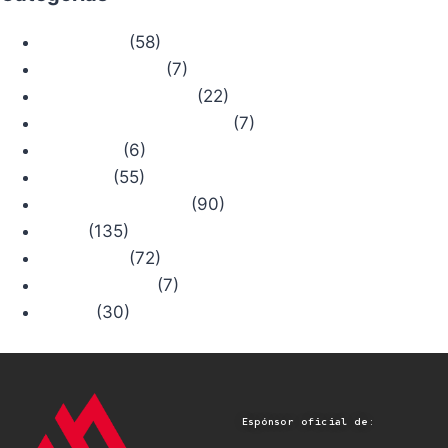
(58)
Actualidad
(7)
Bosque Chiruca
(22)
Camino de Santiago
(7)
Comercios con Historia
(6)
Concursos
(55)
Consejos
(90)
Productos Chiruca
(135)
Rutas
(72)
Senderismo
(7)
Trail Running
(30)
Viajes
Espónsor oficial de: