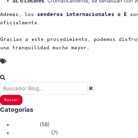
SL o Locales
. Cromáticamente, se señalizan con v
Además, los
senderos internacionales o E
son
oficialmente.
Gracias a este procedimiento, podemos disfru
una tranquilidad mucho mayor.
Senderos Homologados
Buscar
Categorías
(58)
Actualidad
(7)
Bosque Chiruca