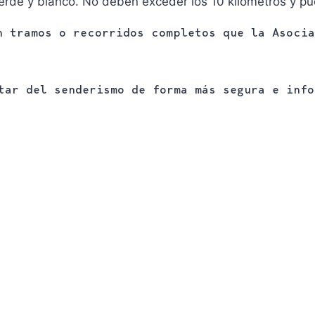
erde y blanco. No deben exceder los 10 kilómetros y pue
 tramos o recorridos completos que la Asocia
tar del senderismo de forma más segura e inf