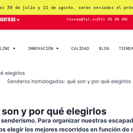
as 30 de julio y 21 de agosto, serán enviados el pró
OSOTROS »
tienda@fal.es
|
941 38 08 00
|
LINE
INNOVACIÓN
CALIDAD
BLOG
TIEND
 elegirlos
on y por qué elegirlos
l senderismo. Para organizar nuestras escapad
legir los mejores recorridos en función de nu