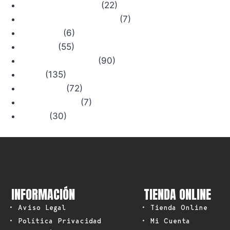
(22)
Camino de Santiago
(7)
Comercios con Historia
(6)
Concursos
(55)
Consejos
(90)
Productos Chiruca
(135)
Rutas
(72)
Senderismo
(7)
Trail Running
(30)
Viajes
INFORMACIÓN
TIENDA ONLINE
• Aviso Legal
• Tienda Online
• Política Privacidad
• Mi Cuenta