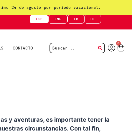
ximo 24 de agosto por periodo vacacional.
ESP
ENG
FR
DE
0
AS
CONTACTO
as y aventuras, es importante tener la
estras circunstancias. Con tal fin,