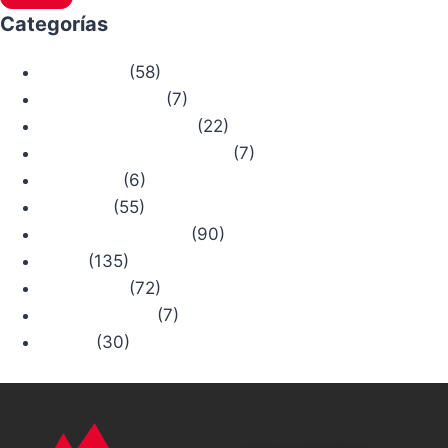
Categorías
(58)
Actualidad
(7)
Bosque Chiruca
(22)
Camino de Santiago
(7)
Comercios con Historia
(6)
Concursos
(55)
Consejos
(90)
Productos Chiruca
(135)
Rutas
(72)
Senderismo
(7)
Trail Running
(30)
Viajes