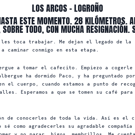
LOS ARCOS - LOGROÑO
HASTA ESTE MOMENTO. 28 KILÓMETROS. A
, SOBRE TODO, CON MUCHA RESIGNACIÓN. S
 les toca trabajar. Me dejan el legado de la
 a caminar conmigo en esta etapa.
ergue a tomar el cafecito. Empiezo a cogerle
albergue ha dormido Paco, y ha preguntado por
en el cuerpo, cuando estamos a punto de reco
alles. Esperamos a que se tomen su café para
ón de conocerles de toda la vida. Así es el c
o sé como agradecerles su agradable compañía
omer y no parar, higos, membrillos… Me cuent