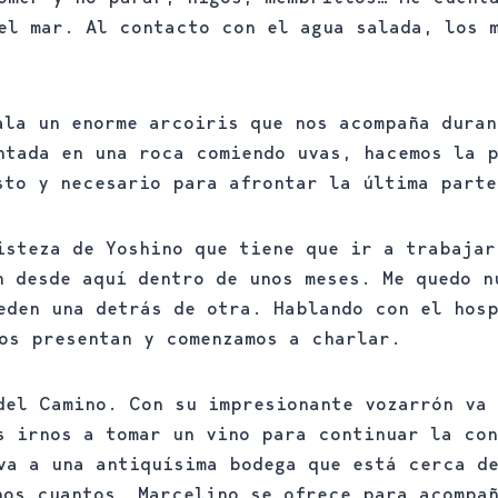
el mar. Al contacto con el agua salada, los 
ala un enorme arcoiris que nos acompaña duran
ntada en una roca comiendo uvas, hacemos la p
sto y necesario para afrontar la última parte
isteza de Yoshino que tiene que ir a trabajar
n desde aquí dentro de unos meses. Me quedo n
eden una detrás de otra. Hablando con el hos
os presentan y comenzamos a charlar.
del Camino. Con su impresionante vozarrón va 
s irnos a tomar un vino para continuar la con
va a una antiquísima bodega que está cerca d
nos cuantos, Marcelino se ofrece para acompañ