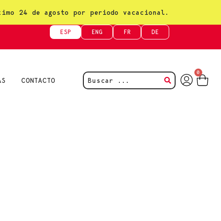
ximo 24 de agosto por periodo vacacional.
ESP
ENG
FR
DE
0
AS
CONTACTO