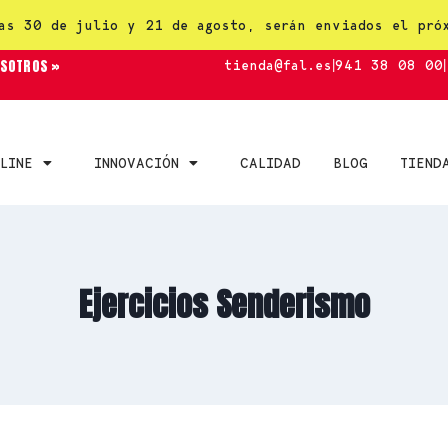
as 30 de julio y 21 de agosto, serán enviados el pró
OSOTROS »
tienda@fal.es
|
941 38 08 00
|
LINE
INNOVACIÓN
CALIDAD
BLOG
TIEND
Ejercicios Senderismo