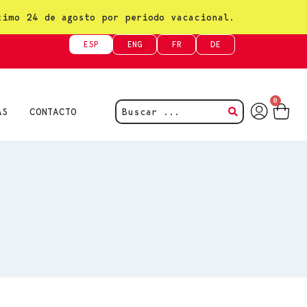
ximo 24 de agosto por periodo vacacional.
ESP
ENG
FR
DE
0
AS
CONTACTO