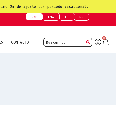
ximo 24 de agosto por periodo vacacional.
ESP
ENG
FR
DE
0
AS
CONTACTO