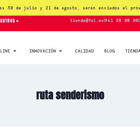
as 30 de julio y 21 de agosto, serán enviados el pró
OSOTROS »
tienda@fal.es
|
941 38 08 00
|
LINE
INNOVACIÓN
CALIDAD
BLOG
TIEND
ruta senderismo