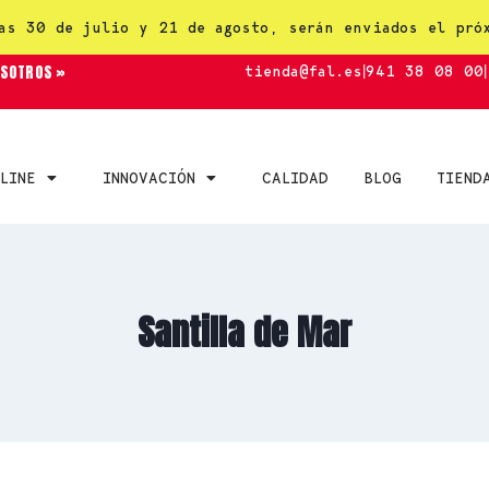
as 30 de julio y 21 de agosto, serán enviados el pró
OSOTROS »
tienda@fal.es
|
941 38 08 00
|
LINE
INNOVACIÓN
CALIDAD
BLOG
TIEND
Santilla de Mar