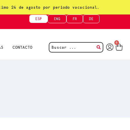
ximo 24 de agosto por periodo vacacional.
ESP
ENG
FR
DE
0
AS
CONTACTO