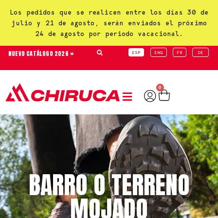
Los pedidos que se realicen entre los días 30 de
julio y 21 de agosto, serán enviados el próximo
24 de agosto por periodo vacacional.
NUEVO CATÁLOGO 2026 »
ESP
ENG
FR
DE
0
BARRO O TERRENO
MOJADO