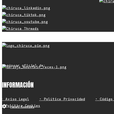
Espónsor oficial de:
INFORMACIÓN
• Aviso Legal
• Política Privacidad
• Código
• Política Cookies
Panel Cookies