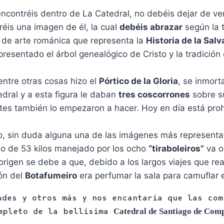
.
encontréis dentro de La Catedral, no debéis dejar de ve
veréis una imagen de él, la cual
debéis abrazar
según la t
 de arte románica que representa la
Historia de la Salv
epresentado el árbol genealógico de Cristo y la tradició
entre otras cosas hizo el
Pórtico de la Gloria
, se inmort
dral y a esta figura le daban
tres coscorrones
sobre su
ntes también lo empezaron a hacer. Hoy en día está prohi
, sin duda alguna una de las imágenes más representa
o de 53 kilos manejado por los ocho
“tiraboleiros”
va o
rigen se debe a que, debido a los largos viajes que rea
ión del
Botafumeiro
era perfumar la sala para camuflar 
ades y otros más y nos encantaría que las com
ompleto de la bellísima
Catedral de Santiago de Com