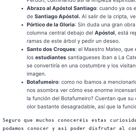
Perdón, culminando así la limpieza espiritual
Abrazo al Apóstol Santiago
: cuando ya os 
de
Santiago Apóstol.
Al salir de la cripta, 
Pórtico de la Gloria
: Sin duda una gran obra
columna central debajo del
Apóstol
, está r
ramas de este árbol y pedir un deseo.
Santo dos Croques
: el Maestro Mateo, que 
los
estudiantes
santiagueses iban a La Cate
se convertiría en una costumbre y los visita
imagen.
Botafumeiro
: como no íbamos a mencionarlo
nos asombra ver cómo ese enorme incensari
la función del Botafumeiro? Cuentan que su o
olor bastante desagradable, así que la func
Seguro que muchos conoceréis estas curiosid
podamos conocer y así poder disfrutar al c