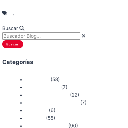
Camino de Santiago
,
Catedral Santiago Compostela
Buscar
Buscar
Categorías
(58)
Actualidad
(7)
Bosque Chiruca
(22)
Camino de Santiago
(7)
Comercios con Historia
(6)
Concursos
(55)
Consejos
(90)
Productos Chiruca