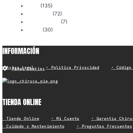
(135)
Rutas
(72)
Senderismo
(7)
Trail Running
(30)
Viajes
INFORMACIÓN
• Aviso Legal
• Política Privacidad
• Código
Panel Cookies
TIENDA ONLINE
• Tienda Online
• Mi Cuenta
• Garantía Chiru
• Cuidado y Mantenimiento
• Preguntas Frecuentes